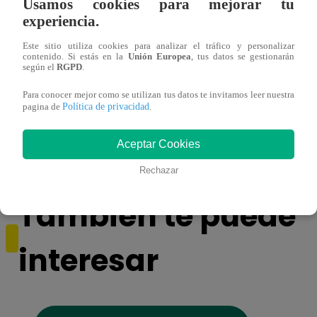
Usamos cookies para mejorar tu
experiencia.
Este sitio utiliza cookies para analizar el tráfico y personalizar
contenido. Si estás en la
Unión Europea
, tus datos se gestionarán
según el
RGPD
.
¿Yahaira Plasencia y Maritza Rodríguez
Mayra
Para conocer mejor como se utilizan tus datos te invitamos leer nuestra
Política de privacidad
pagina de
.
más unidas que nunca?
nada 
cont
Aceptar Cookies
Rechazar
También te puede
interesar