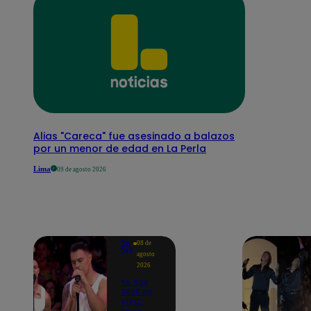
Alias "Careca" fue asesinado a balazos
por un menor de edad en La Perla
Lima
09 de agosto 2026
Yo
08 de
Soy
agosto
2026
Yo Soy
2026 EN
VIVO: