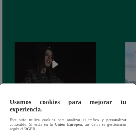
¿Yahaira Plasencia y Maritza Rodríguez
Mayra
Usamos cookies para mejorar tu
más unidas que nunca?
nada 
experiencia.
cont
Este sitio utiliza cookies para analizar el tráfico y personalizar
contenido. Si estás en la
Unión Europea
, tus datos se gestionarán
según el
RGPD
.