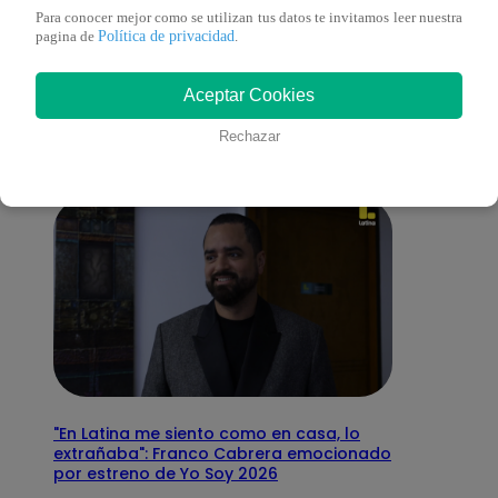
Para conocer mejor como se utilizan tus datos te invitamos leer nuestra
También te puede
Política de privacidad
pagina de
.
Aceptar Cookies
interesar
Rechazar
"En Latina me siento como en casa, lo
extrañaba": Franco Cabrera emocionado
por estreno de Yo Soy 2026