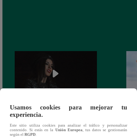
Usamos cookies para mejorar tu
¿Yahaira Plasencia y Maritza Rodríguez
Mayra
experiencia.
más unidas que nunca?
nada 
cont
Este sitio utiliza cookies para analizar el tráfico y personalizar
contenido. Si estás en la
Unión Europea
, tus datos se gestionarán
según el
RGPD
.