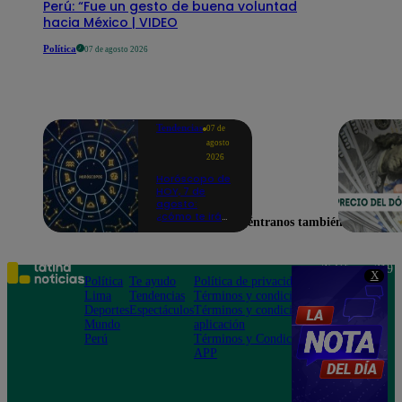
Perú: “Fue un gesto de buena voluntad
hacia México | VIDEO
Política
07 de agosto 2026
Tendencias
07 de
agosto
2026
Horóscopo de
HOY, 7 de
agosto:
¿cómo te irá
Encuéntranos también en
en el amor y
trabajo, según
la IA?
Teléfono: 219
X
Política
Te ayudo
Política de privacidad
1000
Lima
Tendencias
Términos y condiciones
Av. San
Deportes
Espectáculos
Términos y condiciones
Felipe 968
Mundo
aplicación
Jesús María
Perú
Términos y Condiciones
APP