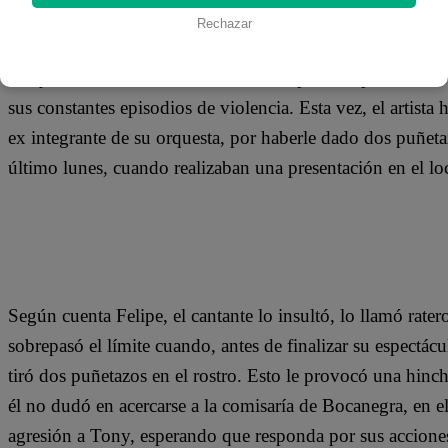
18 de septiembre 2019
Rechazar
Tony Rosado es noticia una vez más, pero no por sus canc
sus constantes episodios de violencia. Esta vez, el artis
ex integrante de su orquesta, por haberle dado dos puñeta
último lunes, cuando realizaban una presentación en el l
Según cuenta Felipe, el cantante lo insultó, lo llamó rat
sobrepasó el límite cuando, antes de finalizar su espectác
tiró dos puñetazos en el rostro. Esto le provocó una hinc
él no dudó en acercarse a la comisaría de Bocanegra, en e
agresión a Tony, esperando que responda por sus accione