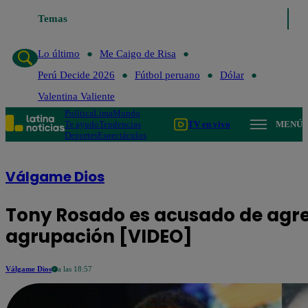
Temas
Lo último
Me Caigo de 
Lo último
Me Caigo de Risa
Perú Decide 2026
Fútbol peruano
Dólar
Valentina Valiente
Política
Lima
Mundo
Te ayudo
Tendencias
TV en vivo
MENÚ
Deportes
Espectáculos
Válgame Dios
Tony Rosado es acusado de agre
agrupación [VIDEO]
Válgame Dios
a las 18:57