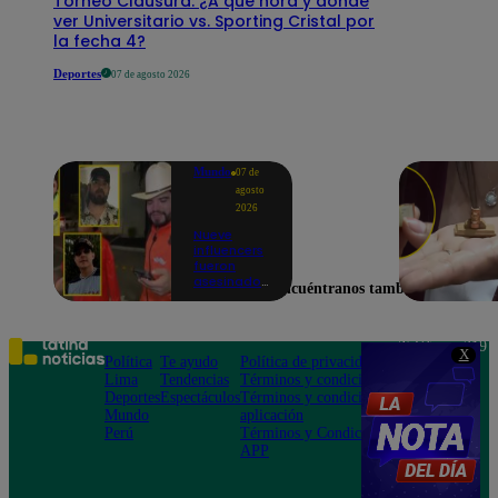
Torneo Clausura: ¿A qué hora y dónde
ver Universitario vs. Sporting Cristal por
la fecha 4?
Deportes
07 de agosto 2026
Mundo
07 de
agosto
2026
Nueve
influencers
fueron
asesinados
Encuéntranos también en
por la
guerra
interna en
el Cártel de
Teléfono: 219
X
Sinaloa
Política
Te ayudo
Política de privacidad
1000
Lima
Tendencias
Términos y condiciones
Av. San
Deportes
Espectáculos
Términos y condiciones
Felipe 968
Mundo
aplicación
Jesús María
Perú
Términos y Condiciones
APP