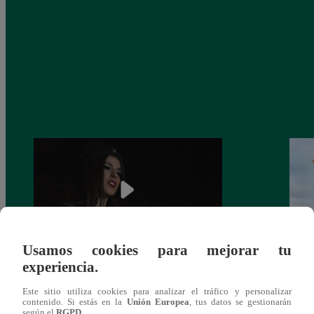
Usamos cookies para mejorar tu
experiencia.
¿Yahaira Plasencia y Maritza Rodríguez
Mayra
más unidas que nunca?
nada 
Este sitio utiliza cookies para analizar el tráfico y personalizar
cont
contenido. Si estás en la
Unión Europea
, tus datos se gestionarán
según el
RGPD
.