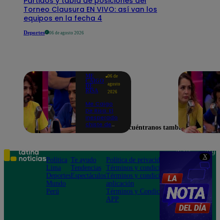
Partidos y tabla de posiciones del
Torneo Clausura EN VIVO: así van los
equipos en la fecha 4
Deportes
06 de agosto 2026
ME
06 de
CAIGO
agosto
DE
RISA
2026
Me Caigo
De Risa: El
inesperado
chiste de
Encuéntranos también en
tres actos
de Manuel
Gold que
hizo
Teléfono: 219
X
explotar a
Política
Te ayudo
Política de privacidad
1000
todo el set
Lima
Tendencias
Términos y condiciones
Av. San
Deportes
Espectáculos
Términos y condiciones
Felipe 968
Mundo
aplicación
Jesús María
Perú
Términos y Condiciones
APP