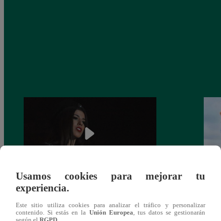
Usamos cookies para mejorar tu
experiencia.
¿Yahaira Plasencia y Maritza Rodríguez
Mayra
más unidas que nunca?
nada 
Este sitio utiliza cookies para analizar el tráfico y personalizar
cont
contenido. Si estás en la
Unión Europea
, tus datos se gestionarán
según el
RGPD
.