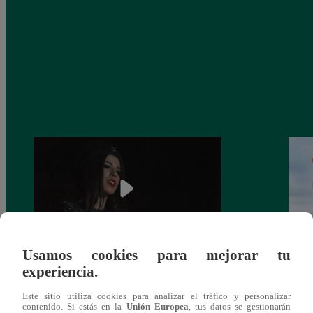
Usamos cookies para mejorar tu
¿Yahaira Plasencia y Maritza Rodríguez
Mayra
experiencia.
más unidas que nunca?
nada 
Este sitio utiliza cookies para analizar el tráfico y personalizar
cont
contenido. Si estás en la
Unión Europea
, tus datos se gestionarán