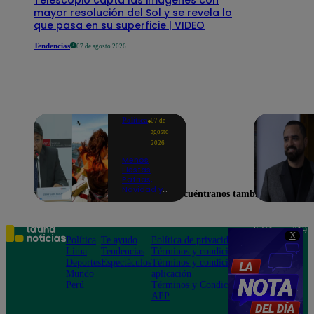
mayor resolución del Sol y se revela lo
que pasa en su superficie | VIDEO
Tendencias
07 de agosto 2026
Política
07 de
agosto
2026
Menos
Fiestas
Patrias,
Navidad y
Encuéntranos también en
Año Nuevo:
ministro de
Economía
anuncia que
Teléfono: 219
X
se moverán
Política
Te ayudo
Política de privacidad
1000
los feriados
Lima
Tendencias
Términos y condiciones
Av. San
a los viernes
Deportes
Espectáculos
Términos y condiciones
Felipe 968
Mundo
aplicación
Jesús María
Perú
Términos y Condiciones
APP