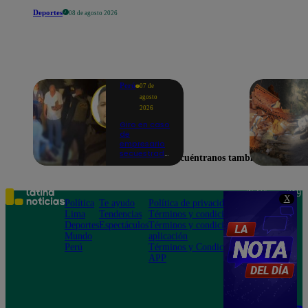
Deportes
08 de agosto 2026
Perú
07 de
agosto
2026
Giro en caso
de
empresario
secuestrado
Encuéntranos también en
y asesinado:
Habría sido
un ajuste de
cuentas
Teléfono: 219
X
Política
Te ayudo
Política de privacidad
1000
Lima
Tendencias
Términos y condiciones
Av. San
Deportes
Espectáculos
Términos y condiciones
Felipe 968
Mundo
aplicación
Jesús María
Perú
Términos y Condiciones
APP