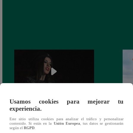
Usamos cookies para mejorar tu
¿Yahaira Plasencia y Maritza Rodríguez
Mayra
experiencia.
más unidas que nunca?
nada 
cont
Este sitio utiliza cookies para analizar el tráfico y personalizar
contenido. Si estás en la
Unión Europea
, tus datos se gestionarán
según el
RGPD
.