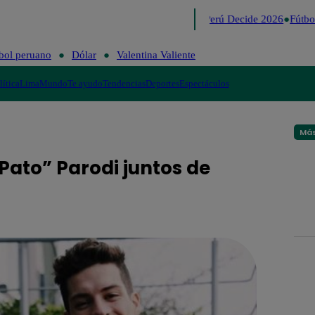
Lo último
Me Caigo de Risa
Perú Decide 2026
Fútbol
bol peruano
Dólar
Valentina Valiente
lítica
Lima
Mundo
Te ayudo
Tendencias
Deportes
Espectáculos
Más
“Pato” Parodi juntos de