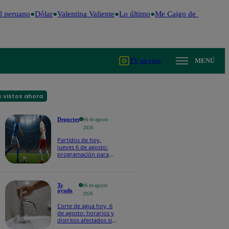
 peruano
Dólar
Valentina Valiente
Lo último
Me Caigo de Risa
Perú
TV en vivo
MENÚ
 vistos ahora
Deportes
06 de agosto
2026
Partidos de hoy,
jueves 6 de agosto:
programación para
ver fútbol EN VIVO
Te
06 de agosto
ayudo
2026
Corte de agua hoy, 6
de agosto: horarios y
distritos afectados sin
el servicio de Sedapal