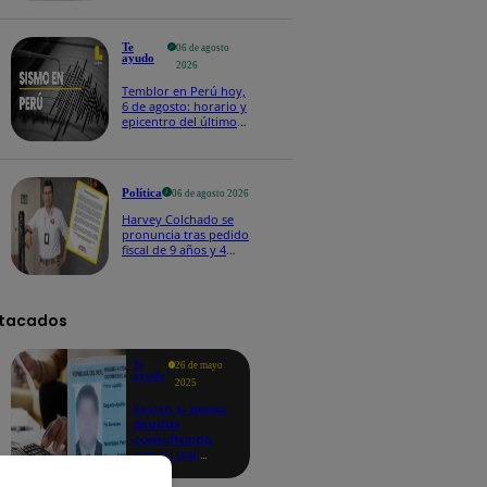
Te
06 de agosto
ayudo
2026
Temblor en Perú hoy,
6 de agosto: horario y
epicentro del último
sismo, según IGP
Política
06 de agosto 2026
Harvey Colchado se
pronuncia tras pedido
fiscal de 9 años y 4
meses de prisión en
su contra
tacados
Te
26 de mayo
ayudo
2025
Revisa si tienes
deudas
consultando
con tu DNI:
aquí los
detalles