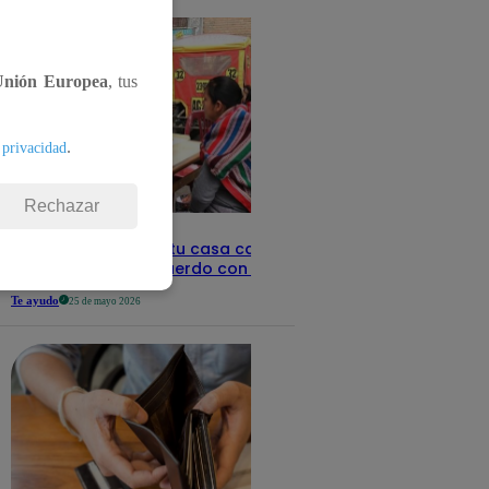
Unión Europea
, tus
.
 privacidad
Rechazar
Revisa con tu DNI si tu casa califica
como pobre, de acuerdo con el Sisfoh
Te ayudo
25 de mayo 2026