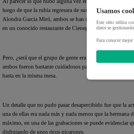
Al parecer lo que hubo alguna vez entre Flavia Laos y Pa
Usamos cook
luego de que la rubia regresara de sus vacaciones en Eur
Alondra García Miró, ambos se han mostrado nuevamente j
Este sitio utiliza c
en un conocido restaurante de Cieneguilla, acompañados
datos se gestionará
Para conocer mejor 
Pero, ¿será que el grupo de gente era solo una distracción?
ambos fueron bastante cuidadosos para no mostrar en sus
hasta en la misma mesa.
Un detalle que no pudo pasar desapercibido fue que la act
una de ellas era nada más y nada menos que la hermana de
máximo, en una de las grabaciones se puede evidenciar qu
disfrutando de unos ricos picarones.