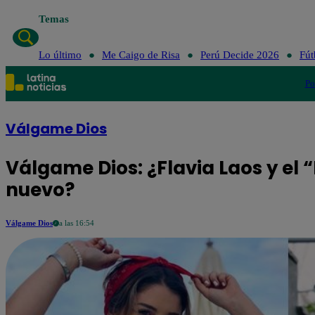
Temas
Lo último
Me Caigo de Risa
Perú Decide 2026
Fút
Po
Válgame Dios
Válgame Dios: ¿Flavia Laos y el 
nuevo?
Válgame Dios
a las 16:54