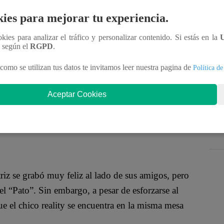
tricio Parodi no ha quedado aún en el pasado, pues
ies para mejorar tu experiencia.
opa al lado de sus inseparables amigas Mayra Goñi y
untos. Este último fin de semana, ellos estuvieron
ookies para analizar el tráfico y personalizar contenido. Si estás en la
 de un grupo de amigos.
n según el
RGPD
.
como se utilizan tus datos te invitamos leer nuestra pagina de
Política de
Aceptar Cookies
, y es que a pesar de estar uno al lado del otro,
 videos que se encontraban en el mismo lugar y
riz se grabó muy feliz al lado de sus amigos, pero
l “Pato”. Sin embargo, a pesar de esforzarse al
e el chico reality se encuentra en la misma mesa