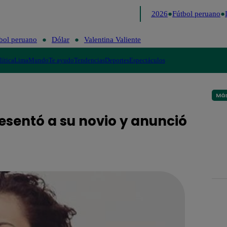
Lo último
Me Caigo de Risa
Perú Decide 2026
Fútbol peruano
D
bol peruano
Dólar
Valentina Valiente
lítica
Lima
Mundo
Te ayudo
Tendencias
Deportes
Espectáculos
Más
sentó a su novio y anunció