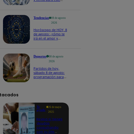
sábado 8 de agosto
Tendencias
08 de agosto
2026
Horóscopo de HOY, 8
de agosto: ¿cómo te
irá en el amor y
trabajo, según la IA?
Deportes
08 de agosto
2026
Partidos de hoy,
sábado 8 de agosto:
programación para
ver fútbol EN VIVO
tacados
Te
26 de mayo
ayudo
2025
Revisa si tienes
deudas
consultando
con tu DNI: