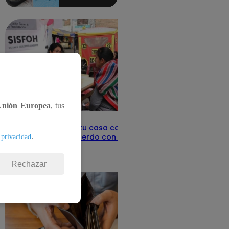
aquí los
detalles
Unión Europea
, tus
Revisa con tu DNI si tu casa califica
como pobre, de acuerdo con el Sisfoh
.
 privacidad
Te ayudo
25 de mayo 2026
Rechazar