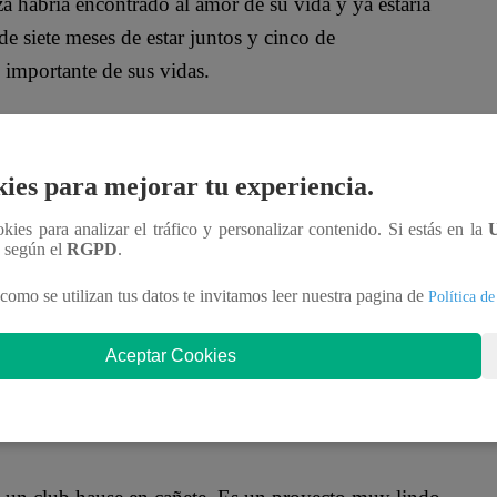
a habría encontrado al amor de su vida y ya estaría
e siete meses de estar juntos y cinco de
 importante de sus vidas.
de acá a 20 o 40 años, vivimos el día a día.
ies para mejorar tu experiencia.
eliz”, dijo muy emocionada Janet Barboza.
ookies para analizar el tráfico y personalizar contenido. Si estás en la
n según el
RGPD
.
como se utilizan tus datos te invitamos leer nuestra pagina de
Política de
litos’? Su nombre es Miguel Bayona y es un
es en el tema laboral. Sin dudas, ambos se han
Aceptar Cookies