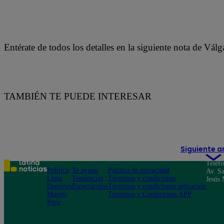
Entérate de todos los detalles en la siguiente nota de Vál
TAMBIÉN TE PUEDE INTERESAR
Siguiente a
Teléf
Política
Te ayudo
Política de privacidad
Av. Sa
Lima
Tendencias
Términos y condiciones
Jesús 
Deportes
Espectáculos
Términos y condiciones aplicación
Mundo
Términos y Condiciones APP
Perú