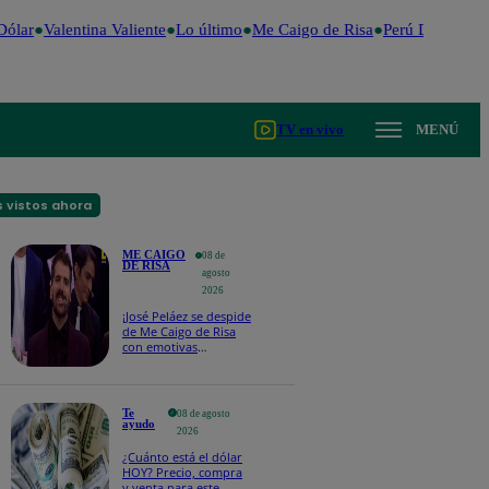
ólar
Valentina Valiente
Lo último
Me Caigo de Risa
Perú Decide 20
TV en vivo
MENÚ
 vistos ahora
ME CAIGO
08 de
DE RISA
agosto
2026
¡José Peláez se despide
de Me Caigo de Risa
con emotivas
palabras: “Lo voy a
extrañar muchísimo”!
Te
08 de agosto
ayudo
2026
¿Cuánto está el dólar
HOY? Precio, compra
y venta para este