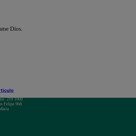
game Dios.
rtículo
ono: 219 1000
n Felipe 968
María