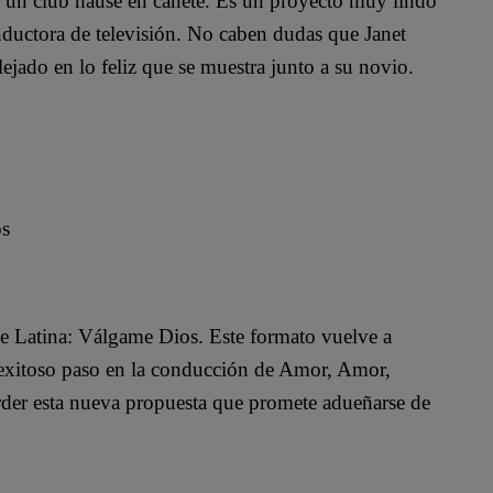
un club hause en cañete. Es un proyecto muy lindo
nductora de televisión. No caben dudas que Janet
ejado en lo feliz que se muestra junto a su novio.
os
de Latina: Válgame Dios. Este formato vuelve a
u exitoso paso en la conducción de Amor, Amor,
rder esta nueva propuesta que promete adueñarse de