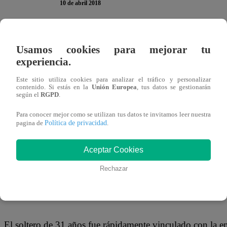
10 de abril 2018
Rodrigo Gonzales y Gigi Mitre prepararon una sorpresa qu
Usamos cookies para mejorar tu
segundo programa de Válgame Dios, se reveló una image
experiencia.
nacional y que tiene como protagonista a Melissa Klug, q
Este sitio utiliza cookies para analizar el tráfico y personalizar
contenido. Si estás en la
Unión Europea
, tus datos se gestionarán
según el
RGPD
.
Para conocer mejor como se utilizan tus datos te invitamos leer nuestra
En la fotografía que se mostró, se puede ver a la Blanca
Política de privacidad
pagina de
.
hombre que acompaña a Melissa en la imagen se llama Al
congresista que robó el corazón de Brunella Horna.
Aceptar Cookies
Rechazar
El soltero de 31 años fue rápidamente vinculado con la em