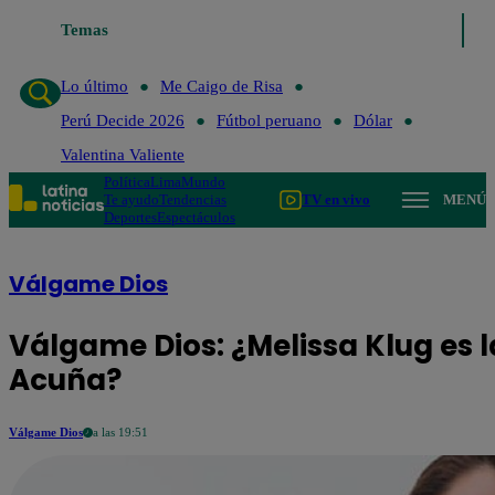
Temas
Lo último
Me Caigo de R
Lo último
Me Caigo de Risa
Perú Decide 2026
Fútbol peruano
Dólar
Valentina Valiente
Política
Lima
Mundo
Te ayudo
Tendencias
TV en vivo
MENÚ
Deportes
Espectáculos
Válgame Dios
Válgame Dios: ¿Melissa Klug es 
Acuña?
Válgame Dios
a las 19:51