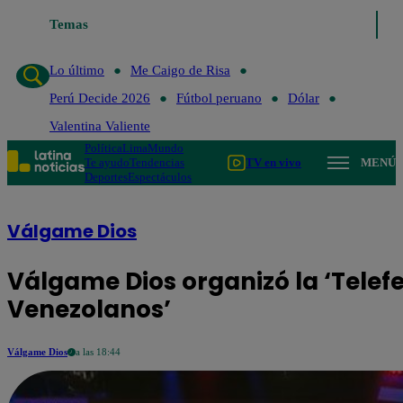
Temas
Lo último
Me Caigo de
Lo último
Me Caigo de Risa
Perú Decide 2026
Fútbol peruano
Dólar
Valentina Valiente
Política
Lima
Mundo
Te ayudo
Tendencias
TV en vivo
MENÚ
Deportes
Espectáculos
Válgame Dios
Válgame Dios organizó la ‘Telefe
Venezolanos’
Válgame Dios
a las 18:44