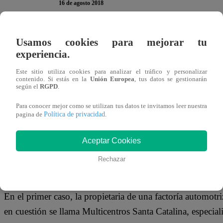
16 de agosto 2018
Más de 300 ciudadanos venezolanos llegaron al frontis de
Usamos cookies para mejorar tu
experiencia.
de ‘No a la xenofobia’, organizó la ‘Teleferia del Trabaj
del gran Marco Antonio.
Este sitio utiliza cookies para analizar el tráfico y personalizar
contenido. Si estás en la
Unión Europea
, tus datos se gestionarán
según el
RGPD
.
Para conocer mejor como se utilizan tus datos te invitamos leer nuestra
Política de privacidad
pagina de
.
En grupos de tres aparecieron los venezolanos en el set de
trabajo. El tiempo de parmanencia en cada puesto es de tr
Aceptar Cookies
desempeño para quedarse por más tiempo.
Rechazar
En el primer caso, la propietaria de una factoría automot
en cuestión se llama Multicentros Santa Catalina, especia