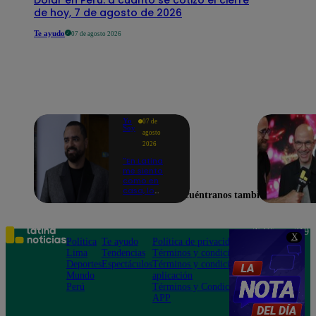
de hoy, 7 de agosto de 2026
Te ayudo
07 de agosto 2026
Yo
07 de
Soy
agosto
2026
"En Latina
me siento
como en
casa, lo
Encuéntranos también en
extrañaba":
Franco
Cabrera
emocionado
Teléfono: 219
X
por estreno
Política
Te ayudo
Política de privacidad
1000
de Yo Soy
Lima
Tendencias
Términos y condiciones
Av. San
2026
Deportes
Espectáculos
Términos y condiciones
Felipe 968
Mundo
aplicación
Jesús María
Perú
Términos y Condiciones
APP