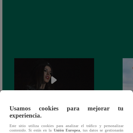
Usamos cookies para mejorar tu
¿Yahaira Plasencia y Maritza Rodríguez
Mayra
experiencia.
más unidas que nunca?
nada 
Este sitio utiliza cookies para analizar el tráfico y personalizar
cont
contenido. Si estás en la
Unión Europea
, tus datos se gestionarán