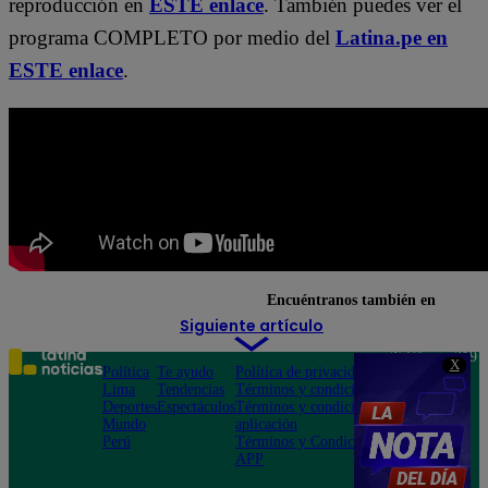
reproducción en
ESTE enlace
. También puedes ver el
programa COMPLETO por medio del
Latina.pe en
ESTE enlace
.
Encuéntranos también en
Siguiente artículo
Teléfono: 219
X
Política
Te ayudo
Política de privacidad
1000
Lima
Tendencias
Términos y condiciones
Av. San
Deportes
Espectáculos
Términos y condiciones
Felipe 968
Mundo
aplicación
Jesús María
Perú
Términos y Condiciones
APP