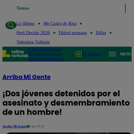
Temas
Lo último
Me Caigo de Risa
Perú Decide 2026
Fútbol
Lo último
Me Caigo de Risa
Perú Decide 2026
Fútbol peruano
Dólar
Valentina Valiente
Política
Lima
Mundo
Te ayudo
Tendencias
TV en vivo
MENÚ
Deportes
Espectáculos
Arriba Mi Gente
¡Dos jóvenes detenidos por el
asesinato y desmembramiento
de un hombre!
Arriba Mi Gente
a las 14:11