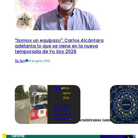
"Somos un equipazo": Carlos Alcántara
adelanta lo que se viene en la nueva
temporada de Yo Soy 2026
Yo Soy
06 de agosto 2026
Lima
06 de
agosto
2026
ATU inicia
fase de
orientación
del carril
Encuéntranos también en
exclusivo
para el
Corredor
Azul en la
Teléfono: 219