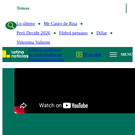
Temas
Lo último
Me Caigo de Risa
Lo último
Me Caigo de Risa
Perú Decide 2026
Fútbol peruano
Dólar
Valentina Valiente
Política
Lima
Mundo
Te ayudo
Tendencias
TV en vivo
MENÚ
Deportes
Espectáculos