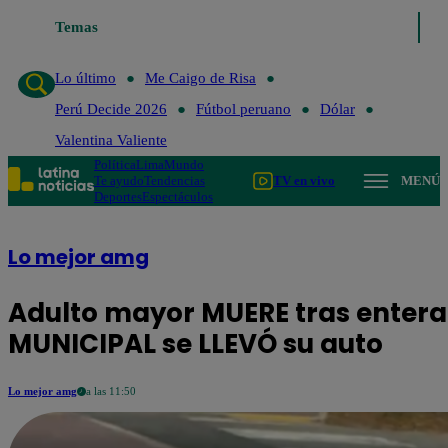
Temas
Lo último
Me Caigo de R
Lo último
Me Caigo de Risa
Perú Decide 2026
Fútbol peruano
Dólar
Valentina Valiente
Política
Lima
Mundo
Te ayudo
Tendencias
TV en vivo
MENÚ
Deportes
Espectáculos
Lo mejor amg
Adulto mayor MUERE tras entera
MUNICIPAL se LLEVÓ su auto
Lo mejor amg
a las 11:50