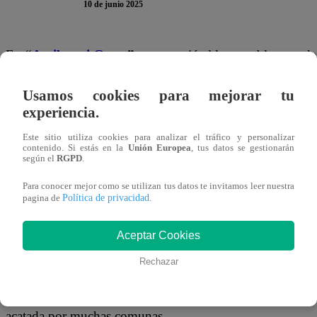
10 de junio 2025
En
“
Arriba mi Gente
”
, se conoció el lamentable caso d
sufrir un paro cardíaco luego de enterarse que su
auto fu
Usamos cookies para mejorar tu
Municipalidad de La Victoria
. El hecho ocurrió mientr
experiencia.
vehículo estacionado cerca de la empresa
Móvil Bus
, sin
Este sitio utiliza cookies para analizar el tráfico y personalizar
al depósito municipal.
contenido. Si estás en la
Unión Europea
, tus datos se gestionarán
según el
RGPD
.
Al llegar al depósito y ver la multa que
superaba los 700
Para conocer mejor como se utilizan tus datos te invitamos leer nuestra
fuerte descompensación.
“¡Qué malos, cómo me van a q
Política de privacidad
pagina de
.
dijo al taxista que lo transportaba.
Aceptar Cookies
Minutos después, el adulto mayor
falleció dentro del tax
Rechazar
da justo después de que el
Tribunal Constitucional decl
tienen competencia para ordenar el internamiento de 
acatada por muchas comunas.