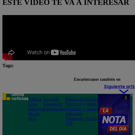
ESTE VIDEO TE VA A INTERESAR
Tags:
Arriba Mi Gente
Fernando Díaz
Maju Mantilla
Encuéntranos también en
Siguiente artí
Teléfono: 219
X
Política
Te ayudo
Política de privacidad
1000
Lima
Tendencias
Términos y condiciones
Av. San
Deportes
Espectáculos
Términos y condiciones
Felipe 968
Mundo
aplicación
Jesús María
Perú
Términos y Condiciones
APP