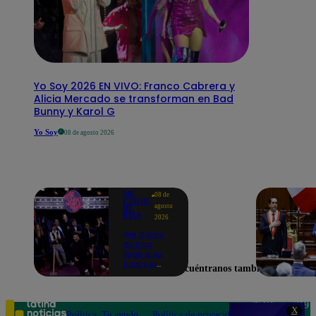
Yo Soy 2026 EN VIVO: Franco Cabrera y
Alicia Mercado se transforman en Bad
Bunny y Karol G
Yo Soy
08 de agosto 2026
ME
08 de
CAIGO
agosto
DE
RISA
2026
¡Me Caigo
de Risa
llegó a su
final y el
Encuéntranos también en
elenco
recordó sus
mejores
momentos!
Teléfono: 219
X
Política
Te ayudo
Política de privacidad