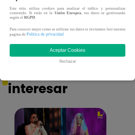
Este sitio utiliza cookies para analizar el tráfico y personalizar
contenido. Si estás en la
Unión Europea
, tus datos se gestionarán
según el
RGPD
.
Asesinan a comerciante ferretero dentro de
Joven
Para conocer mejor como se utilizan tus datos te invitamos leer nuestra
galería en San Juan de Lurigancho
Victo
Política de privacidad
pagina de
.
Aceptar Cookies
Rechazar
También te puede
interesar