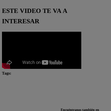
ESTE VIDEO TE VA A
INTERESAR
Tags:
#ArribaMiGente
Arriba Mi Gente
Latina Televisión
latina tv
tendencias
Encuéntranos también en