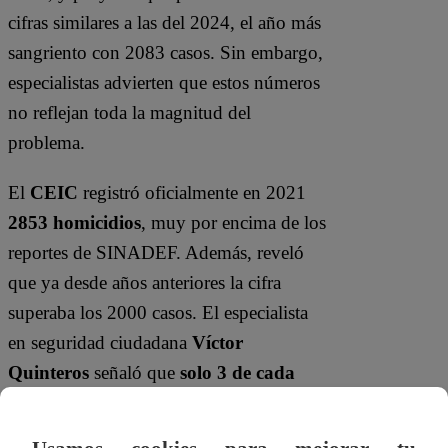
cifras similares a las del 2024, el año más
sangriento con 2083 casos. Sin embargo,
especialistas advierten que estos números
no reflejan toda la magnitud del
problema.
El
CEIC
registró oficialmente en 2021
2853 homicidios
, muy por encima de los
reportes de SINADEF. Además, reveló
que ya desde años anteriores la cifra
superaba los 2000 casos. El especialista
en seguridad ciudadana
Víctor
Quinteros
señaló que
solo 3 de cada
1000 personas víctimas de extorsión
denuncian
, y que
9 de cada 10