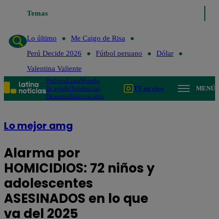
Temas
Lo último
Me Caigo de Ris
Lo último
Me Caigo de Risa
Perú Decide 2026
Fútbol peruano
Dólar
Valentina Valiente
Política
Lima
Mundo
Te ayudo
Tendencias
TV en vivo
MENÚ
Deportes
Espectáculos
Lo mejor amg
Alarma por
HOMICIDIOS: 72 niños y
adolescentes
ASESINADOS en lo que
va del 2025