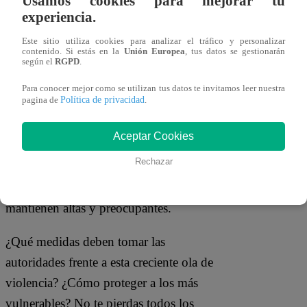
Usamos cookies para mejorar tu
ciudadanos creen que la Policía está
experiencia.
vinculada a actos delictivos
.
Este sitio utiliza cookies para analizar el tráfico y personalizar
contenido. Si estás en la
Unión Europea
, tus datos se gestionarán
según el
RGPD
.
Un dato estremecedor es la situación de
los menores: SINADEF informó que
72
Para conocer mejor como se utilizan tus datos te invitamos leer nuestra
Política de privacidad
pagina de
.
niños y adolescentes han sido
asesinados en lo que va del 2025
,
Aceptar Cookies
mientras que el CEIC ya había alertado
Rechazar
de 96 muertes violentas de menores de 15
años hasta el 2021, cifras que se
mantienen altas y preocupantes.
¿Qué medidas deben tomar las
autoridades frente a esta creciente ola de
violencia? ¿Cómo proteger a los más
vulnerables? No te pierdas todos los