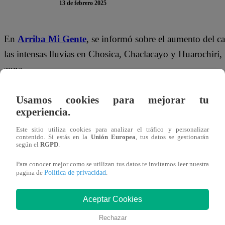
13 de febrero 2025
En
Arriba Mi Gente
, se informó sobre el aumento del c
las intensas lluvias en Chosica, Chaclacayo y Huarochirí, 
zona.
Maju Mantilla
expresó su preocupación:
“Esperemos que
Usamos cookies para mejorar tu
también, porque hay muchas personas en riesgo”
, e i
experiencia.
“Son lluvias intensas y permanentes, es por eso que 
Este sitio utiliza cookies para analizar el tráfico y personalizar
contenido. Si estás en la
Unión Europea
, tus datos se gestionarán
la información que brinda Senamhi”
.
según el
RGPD
.
Desde Arequipa, la situación es crítica. En el distrito de 
Para conocer mejor como se utilizan tus datos te invitamos leer nuestra
Política de privacidad
pagina de
.
a las fuertes precipitaciones.
Fernando Díaz
pidió una me
gobierno que avise con tiempo de todo lo que pueda p
Aceptar Cookies
El reportero
Rob Reyna
explicó el peligro en Chosica:
“
Rechazar