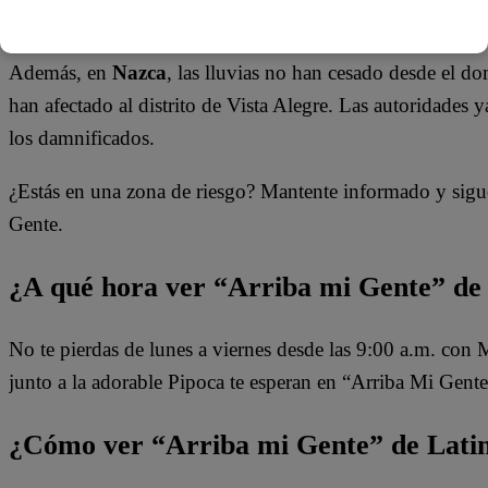
la Carretera Central, este es el mayor riesgo y peligro
Además, en
Nazca
, las lluvias no han cesado desde el 
han afectado al distrito de Vista Alegre. Las autoridades
los damnificados.
¿Estás en una zona de riesgo? Mantente informado y sigu
Gente
.
¿A qué hora ver “Arriba mi Gente” de
No te pierdas de lunes a viernes desde las 9:00 a.m. con
junto a la adorable Pipoca te esperan en “Arriba Mi Gente
¿Cómo ver “Arriba mi Gente” de Lati