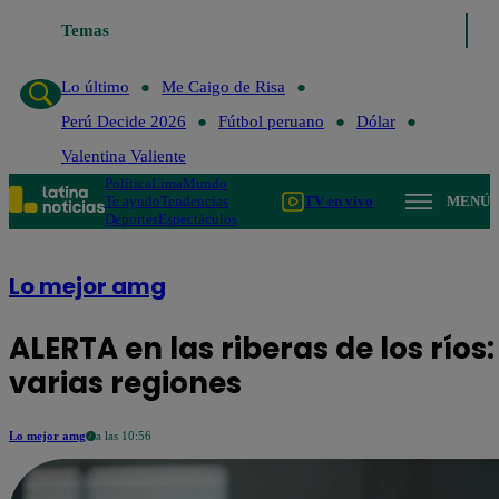
Temas
Lo último
Me Caigo de 
Lo último
Me Caigo de Risa
Perú Decide 2026
Fútbol peruano
Dólar
Valentina Valiente
Política
Lima
Mundo
Te ayudo
Tendencias
TV en vivo
MENÚ
Deportes
Espectáculos
Lo mejor amg
ALERTA en las riberas de los río
varias regiones
Lo mejor amg
a las 10:56