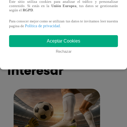
Este sitio utiliza cookies para analizar el tráfico y personalizar
¡Delincuente ingresó a vivienda mientras
SJL: 
contenido. Si estás en la
Unión Europea
, tus datos se gestionarán
adulta mayor dormía en San Juan de
droga
según el
RGPD
.
Lurigancho!
Para conocer mejor como se utilizan tus datos te invitamos leer nuestra
Política de privacidad
pagina de
.
Aceptar Cookies
También te puede
Rechazar
interesar