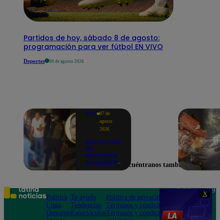
Partidos de hoy, sábado 8 de agosto:
programación para ver fútbol EN VIVO
Deportes
08 de agosto 2026
Perú
07 de
agosto
2026
Giro en caso
de
empresario
secuestrado
Encuéntranos también en
y asesinado:
Habría sido
un ajuste de
cuentas
Teléfono: 219
X
Política
Te ayudo
Política de privacidad
1000
Lima
Tendencias
Términos y condiciones
Av. San
Deportes
Espectáculos
Términos y condiciones
Felipe 968