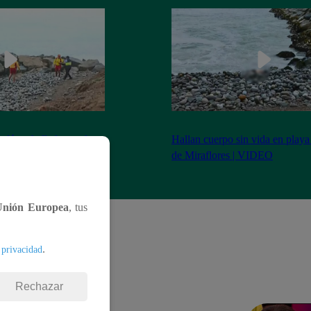
adáver hallado en playa
Hallan cuerpo sin vida en playa
 denuncia de Latina
de Miraflores | VIDEO
Unión Europea
, tus
.
 privacidad
Rechazar