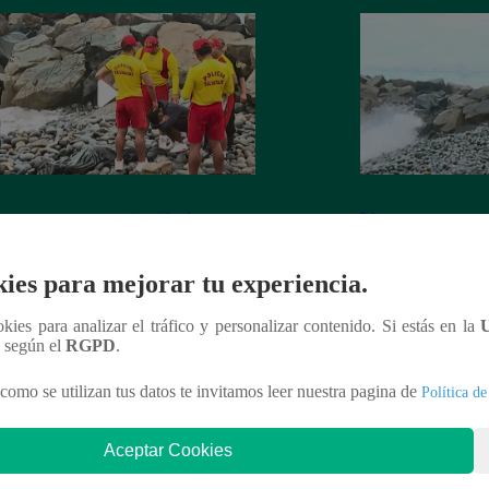
 reconoce cuerpo sin vida de su
Llegan a recoger c
 en playa de Miraflores
de Miraflores tras
Noticias
ies para mejorar tu experiencia.
ookies para analizar el tráfico y personalizar contenido. Si estás en la
n según el
RGPD
.
nteresar
como se utilizan tus datos te invitamos leer nuestra pagina de
Política de
Aceptar Cookies