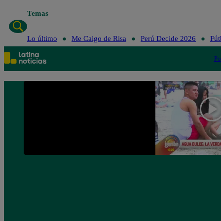
Temas
Lo último
Me Ca
Lo último
Me Caigo de Risa
Perú Decide 2026
Fút
Po