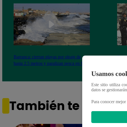
Barranca: cierran playas por oleaje de
Joven
hasta 2.5 metros y paralizan pesca en Supe
amigo
Usamos cook
Este sitio utiliza c
datos se gestionará
También te puede i
Para conocer mejor 