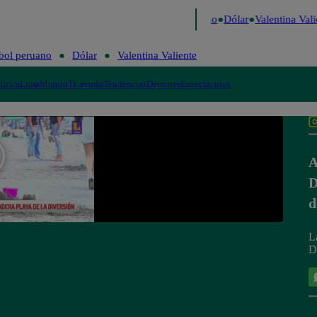
igo de Risa
Perú Decide 2026
Fútbol peruano
Dólar
Valentina Valie
bol peruano
Dólar
Valentina Valiente
lítica
Lima
Mundo
Te ayudo
Tendencias
Deportes
Espectáculos
A
D
d
L
D