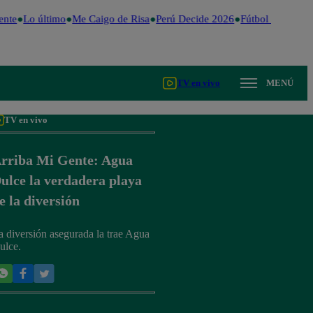
nte
Lo último
Me Caigo de Risa
Perú Decide 2026
Fútbol peruano
TV en vivo
MENÚ
TV en vivo
rriba Mi Gente: Agua
ulce la verdadera playa
e la diversión
a diversión asegurada la trae Agua
ulce.