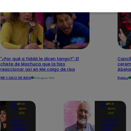
"¿Por qué a Yiddá le dicen tango?": El
Cancil
chiste de Machuca que la hizo
cerem
reaccionar así en Me caigo de risa
Abelar
ME CAIGO DE RISA
Política
06 de agosto 2026
Yo
Yo
06 de
06 de
Soy
Soy
agosto
agosto
2026
2026
Pedro
"Somos un
Infante y
equipazo":
Raphael
Carlos