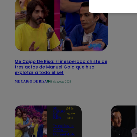
Me Caigo De Risa: El inesperado chiste de
tres actos de Manuel Gold que hizo
explotar a todo el set
ME CAIGO DE RISA
06 de agosto 2026
ME
06 de
CAIGO
agosto
DE
RISA
2026
"A Peláez le
dicen...":
Manuel Gold