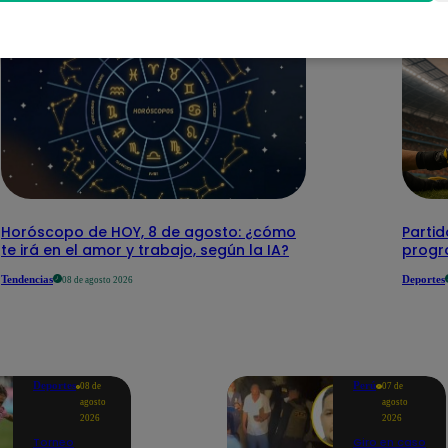
Horóscopo de HOY, 8 de agosto: ¿cómo
Parti
te irá en el amor y trabajo, según la IA?
progr
Tendencias
Deportes
08 de agosto 2026
Deportes
Perú
08 de
07 de
agosto
agosto
2026
2026
Torneo
Giro en caso