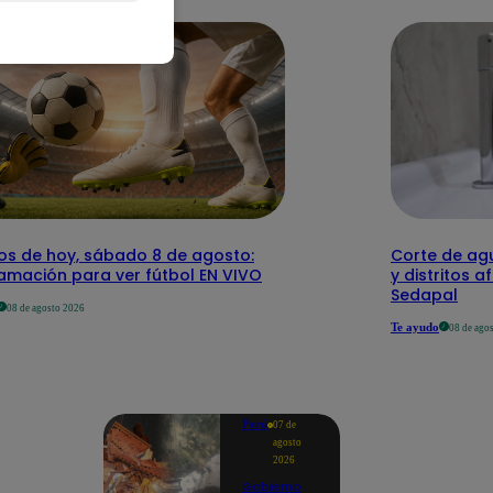
dos de hoy, sábado 8 de agosto:
Corte de agu
amación para ver fútbol EN VIVO
y distritos a
Sedapal
08 de agosto 2026
Te ayudo
08 de ago
Perú
07 de
agosto
2026
Gobierno