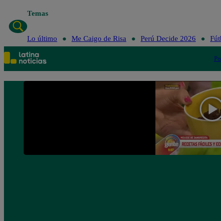
Temas
Lo último
Me Caigo de Risa
Perú Decide 2026
Fút
Po