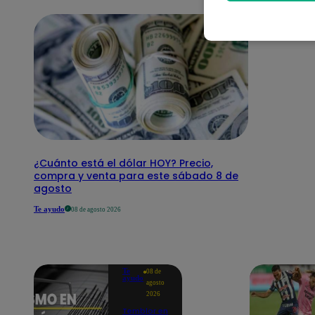
¿Cuánto está el dólar HOY? Precio,
compra y venta para este sábado 8 de
agosto
Te ayudo
08 de agosto 2026
Te
08 de
ayudo
agosto
2026
Temblor en