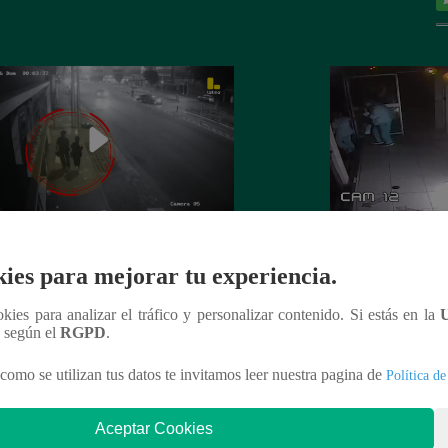
 es asesinada por su expareja en La
La Perla: Extorsio
ies para mejorar tu experiencia.
ria
panadería con clie
ookies para analizar el tráfico y personalizar contenido. Si estás en la
n según el
RGPD
.
como se utilizan tus datos te invitamos leer nuestra pagina de
Política de
nteresar
Aceptar Cookies