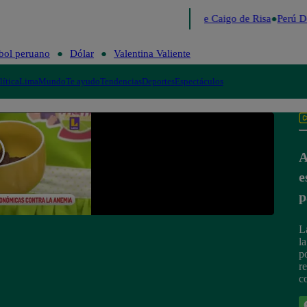
Lo último
Me Caigo de Risa
Perú De
bol peruano
Dólar
Valentina Valiente
lítica
Lima
Mundo
Te ayudo
Tendencias
Deportes
Espectáculos
A
e
p
L
l
p
r
c