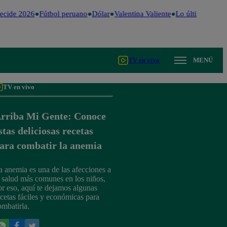
cide 2026
Fútbol peruano
Dólar
Valentina Valiente
Lo último
Me Ca
TV en vivo
MENÚ
TV en vivo
rriba Mi Gente: Conoce
stas deliciosas recetas
ara combatir la anemia
a anemia es una de las afecciones a
a salud más comunes en los niños,
or eso, aquí te dejamos algunas
ecetas fáciles y económicas para
ombatirla.