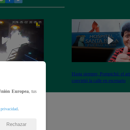
nadores incendian
Hasta siempre, Pompichú: el art
ntes adentro
convirtió la calle en escenario
Unión Europea
, tus
.
 privacidad
Rechazar