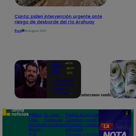
Canta: piden intervención urgente ante
riesgo de desborde del río Arahuay
Perú
08 de agosto 2026
ME
08 de
CAIGO
agosto
DE
RISA
2026
¡José Peláez
se despide
de Me
Caigo de
Encuéntranos también en
Risa con
emotivas
palabras:
“Lo voy a
Teléfono: 219
X
extrañar
Política
Te ayudo
Política de privacidad
1000
muchísimo”!
Lima
Tendencias
Términos y condiciones
Av. San
Deportes
Espectáculos
Términos y condiciones
Felipe 968
Mundo
aplicación
Jesús María
Perú
Términos y Condiciones