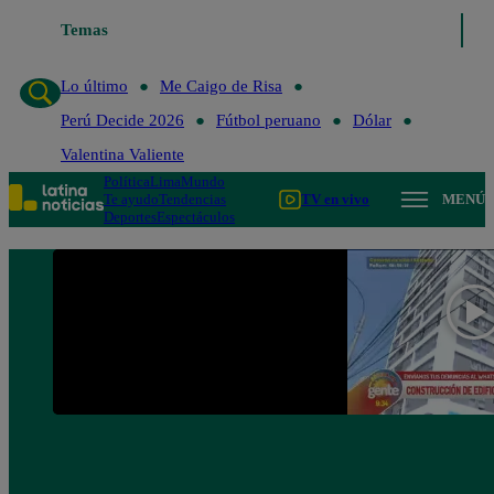
Temas
Lo último
Me Caigo de 
Lo último
Me Caigo de Risa
Perú Decide 2026
Fútbol peruano
Dólar
Valentina Valiente
Política
Lima
Mundo
Te ayudo
Tendencias
TV en vivo
MENÚ
Deportes
Espectáculos