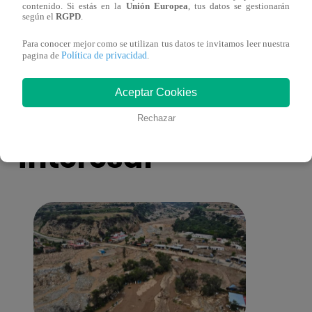
contenido. Si estás en la
Unión Europea
, tus datos se gestionarán
Asesinan a comerciante ferretero dentro de
Joven
según el
RGPD
.
galería en San Juan de Lurigancho
Victo
Para conocer mejor como se utilizan tus datos te invitamos leer nuestra
Política de privacidad
pagina de
.
Aceptar Cookies
También te puede
Rechazar
interesar