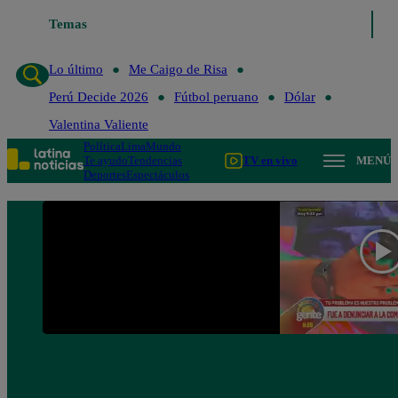
Temas
Lo último
Me Caigo de Ris
Lo último
Me Caigo de Risa
Perú Decide 2026
Fútbol peruano
Dólar
Valentina Valiente
Política
Lima
Mundo
Te ayudo
Tendencias
TV en vivo
MENÚ
Deportes
Espectáculos