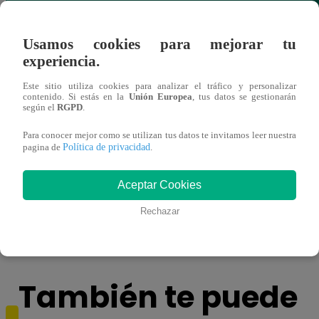
Usamos cookies para mejorar tu
experiencia.
Este sitio utiliza cookies para analizar el tráfico y personalizar
contenido. Si estás en la
Unión Europea
, tus datos se gestionarán
según el
RGPD
.
Para conocer mejor como se utilizan tus datos te invitamos leer nuestra
Política de privacidad
pagina de
.
Fiscalía archiva investigación contra Dina
Tras 
Aceptar Cookies
Boluarte por presunto nombramiento
Munic
ilegal de Rómulo Mucho
reorg
Rechazar
También te puede