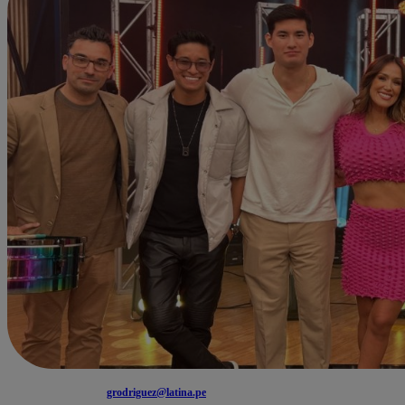
grodriguez@latina.pe