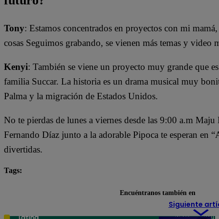
futuro?
Tony
: Estamos concentrados en proyectos con mi mamá, e
cosas Seguimos grabando, se vienen más temas y video m
Kenyi
: También se viene un proyecto muy grande que es
familia Succar. La historia es un drama musical muy boni
Palma y la migración de Estados Unidos.
No te pierdas de lunes a viernes desde las 9:00 a.m Maju
Fernando Díaz junto a la adorable Pipoca te esperan en 
divertidas.
Tags:
Arriba Mi Gente
destacada minuto
El Gran Che
Encuéntranos también en
Siguiente artí
Teléfono: 219