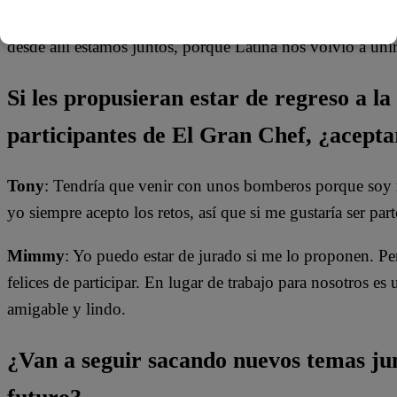
Kenyi
: Me siento feliz porque con este canal mi mamá 
desde allí estamos juntos, porque Latina nos volvió a uni
Si les propusieran estar de regreso a la
participantes de El Gran Chef, ¿acepta
Tony
: Tendría que venir con unos bomberos porque soy m
yo siempre acepto los retos, así que si me gustaría ser pa
Mimmy
: Yo puedo estar de jurado si me lo proponen. Pe
felices de participar. En lugar de trabajo para nosotros 
amigable y lindo.
¿Van a seguir sacando nuevos temas jun