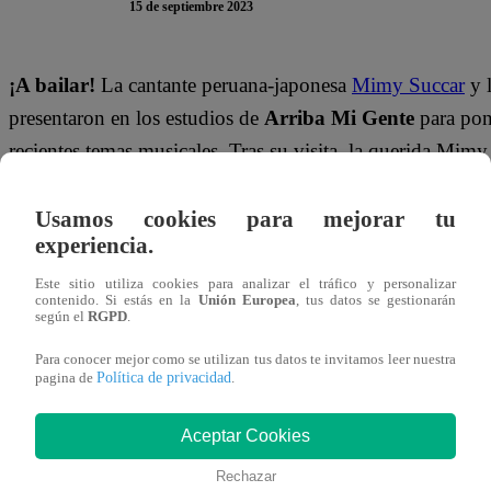
15 de septiembre 2023
¡A bailar!
La cantante peruana-japonesa
Mimy Succar
y 
presentaron en los estudios de
Arriba Mi Gente
para pone
recientes temas musicales. Tras su visita, la querida Mimy 
Latina Televisión
, pero esta vez en una nueva faceta.
Usamos cookies para mejorar tu
¿Cómo se sienten de regresar a Latina
experiencia.
Este sitio utiliza cookies para analizar el tráfico y personalizar
contenido. Si estás en la
Unión Europea
, tus datos se gestionarán
Tony: Bueno me siento feliz y nostálgico, porque la pri
según el
RGPD
.
familia de Latina es increíble y estamos agradecidos por
Para conocer mejor como se utilizan tus datos te invitamos leer nuestra
cumpliendo sus sueños. Todos nosotros estamos creciendo 
Política de privacidad
pagina de
.
Mimmy
: Cuando nos dicen ‘van a ir a Arriba Mi Gente’ 
Aceptar Cookies
vamos corriendo, porque este es el primer canal que nos a
Rechazar