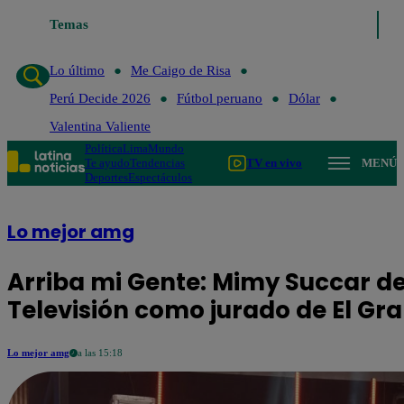
Temas
Lo último
Me Caigo de Risa
Perú Decide 2026
Lo último
Me Caigo de Risa
Perú Decide 2026
Fútbol peruano
Dólar
Valentina Valiente
Política
Lima
Mundo
Te ayudo
Tendencias
TV en vivo
MENÚ
Deportes
Espectáculos
Lo mejor amg
Arriba mi Gente: Mimy Succar de
Televisión como jurado de El G
Lo mejor amg
a las 15:18