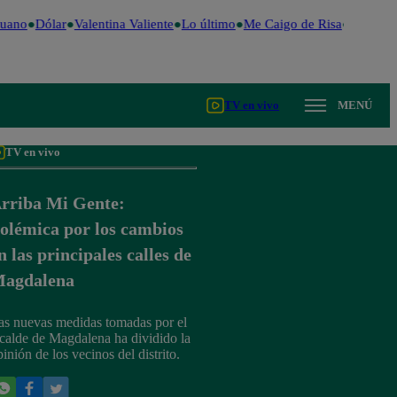
uano
Dólar
Valentina Valiente
Lo último
Me Caigo de Risa
Perú Dec
TV en vivo
MENÚ
TV en vivo
rriba Mi Gente:
olémica por los cambios
n las principales calles de
agdalena
as nuevas medidas tomadas por el
lcalde de Magdalena ha dividido la
inión de los vecinos del distrito.