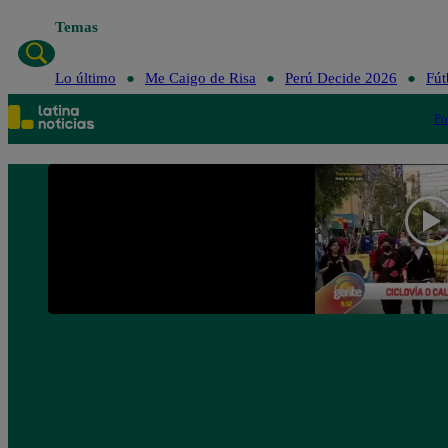
Temas
Lo último
Me Caigo de Risa
Perú Decide 2026
Fút
Po