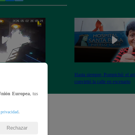
nadores incendian
Hasta siempre, Pompichú: el art
ntes adentro
convirtió la calle en escenario
Unión Europea
, tus
.
 privacidad
Rechazar