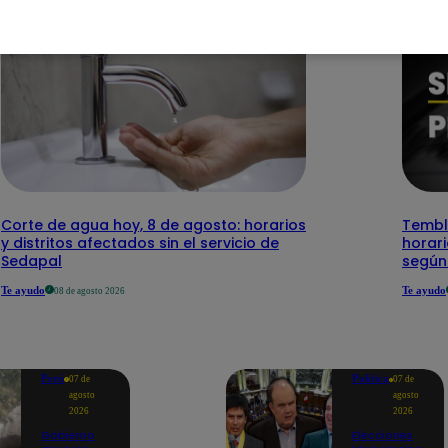
Corte de agua hoy, 8 de agosto: horarios
Temblo
y distritos afectados sin el servicio de
horari
Sedapal
según
Te ayudo
Te ayudo
08 de agosto 2026
Perú
Política
07 de
07 de
agosto
agosto
2026
2026
Gobierno
Elecciones