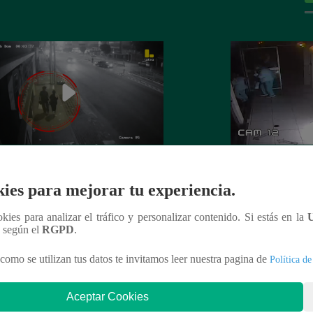
 es asesinada por su expareja en La
La Perla: Extorsio
ies para mejorar tu experiencia.
ria
panadería con clie
ookies para analizar el tráfico y personalizar contenido. Si estás en la
n según el
RGPD
.
como se utilizan tus datos te invitamos leer nuestra pagina de
Política de
nteresar
Aceptar Cookies