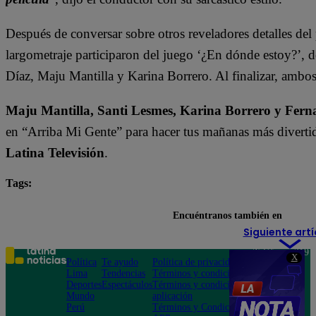
Después de conversar sobre otros reveladores detalles del 
largometraje participaron del juego ‘¿En dónde estoy?’, 
Díaz, Maju Mantilla y Karina Borrero. Al finalizar, amb
Maju Mantilla, Santi Lesmes, Karina Borrero y Fern
en “Arriba Mi Gente” para hacer tus mañanas más divertid
Latina Televisión
.
Tags:
Arriba Mi Gente
destacada minuto
Encuéntranos también en
Siguiente artí
Teléfono: 219
X
Política
Te ayudo
Política de privacidad
1000
Lima
Tendencias
Términos y condiciones
Av. San
Deportes
Espectáculos
Términos y condiciones
Felipe 968
Mundo
aplicación
Jesús María
Perú
Términos y Condiciones