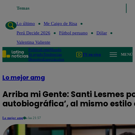
Temas
Lo último
Me Caigo d
Lo último
Me Caigo de Risa
Perú Decide 2026
Fútbol peruano
Dólar
Valentina Valiente
Política
Lima
Mundo
Te ayudo
Tendencias
TV en vivo
MENÚ
Deportes
Espectáculos
Lo mejor amg
Arriba mi Gente: Santi Lesmes po
autobiográfica’, al mismo estilo
Lo mejor amg
a las 21:57