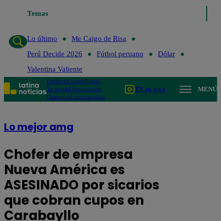
Temas
Lo último
Me Caigo de Risa
Perú Decide 2026
Fút
Lo último
Me Caigo de Risa
Perú Decide 2026
Fútbol peruano
Dólar
Valentina Valiente
Política
Lima
Mundo
Te ayudo
Tendencias
TV en vivo
MENÚ
Deportes
Espectáculos
Lo mejor amg
Chofer de empresa
Nueva América es
ASESINADO por sicarios
que cobran cupos en
Carabayllo