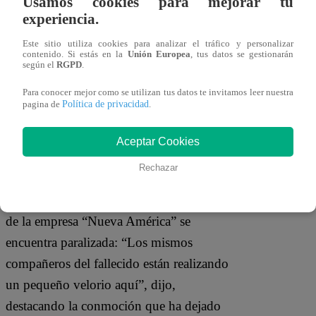
Usamos cookies para mejorar tu
cupo y eso antes no existía”, añadió,
experiencia.
señalando la situación desesperante que
Este sitio utiliza cookies para analizar el tráfico y personalizar
contenido. Si estás en la
Unión Europea
, tus datos se gestionarán
viven los conductores debido a la
según el
RGPD
.
extorsión.
Para conocer mejor como se utilizan tus datos te invitamos leer nuestra
Política de privacidad
pagina de
.
Tras el asesinato, la unidad de transporte
quedó varada a un lado de la pista,
Aceptar Cookies
mientras que los testigos, aterrados,
Rechazar
buscaban refugio.
Rob Reyna
, reportero
en el lugar, informó que la flota de buses
de la empresa “Nueva América” se
encuentra paralizada: “Los mismos
compañeros del fallecido están realizando
un pequeño velorio aquí”, dijo,
destacando la conmoción que ha dejado