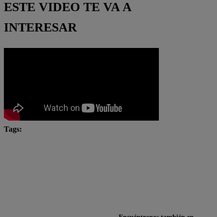
ESTE VIDEO TE VA A
INTERESAR
Tags:
Arriba Mi Gente
Arriba mi Gente Pipoca
Fernando Díaz
Latina en vivo
Latina Televisión
Maju Mantilla
Santi Lesmes