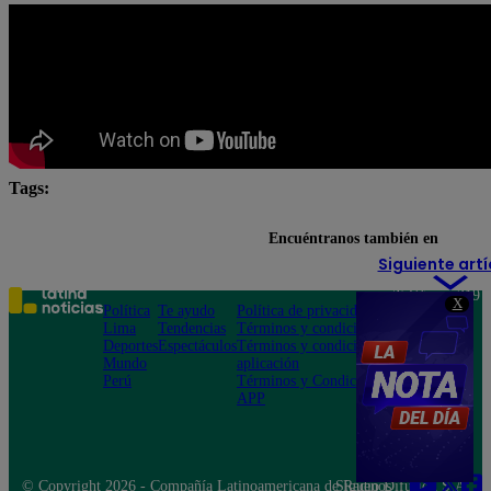
Tags:
#ArribaMiGente
Arriba Mi Gente
Latina
Encuéntranos también en
Siguiente artí
Teléfono: 219
X
Política
Te ayudo
Política de privacidad
1000
Lima
Tendencias
Términos y condiciones
Av. San
Deportes
Espectáculos
Términos y condiciones
Felipe 968
Mundo
aplicación
Jesús María
Perú
Términos y Condiciones
APP
© Copyright 2026 - Compañía Latinoamericana de Radio Difusión S.A.
Síguenos