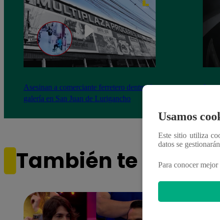
Asesinan a comerciante ferretero dentro de
Joven
galería en San Juan de Lurigancho
Victo
Usamos cook
Este sitio utiliza c
datos se gestionará
También te puede i
Para conocer mejor 