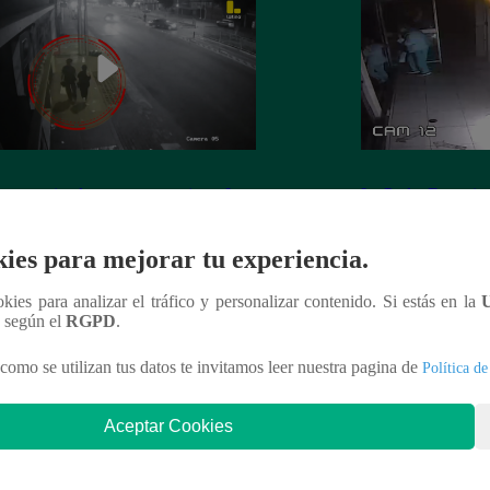
 es asesinada por su expareja en La
La Perla: Extorsio
ria
panadería con clie
ies para mejorar tu experiencia.
ookies para analizar el tráfico y personalizar contenido. Si estás en la
n según el
RGPD
.
nteresar
como se utilizan tus datos te invitamos leer nuestra pagina de
Política de
Aceptar Cookies