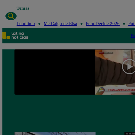
Temas
Lo último
Me Caigo de Risa
Perú Decide 2026
Fút
Po