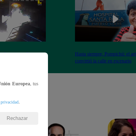
nadores incendian
Hasta siempre, Pompichú: el art
ntes adentro
convirtió la calle en escenario
Unión Europea
, tus
.
 privacidad
Rechazar