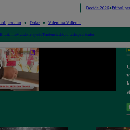
Lo último
Me Caigo de Risa
Perú Decide 2026
Fútbol per
bol peruano
Dólar
Valentina Valiente
lítica
Lima
Mundo
Te ayudo
Tendencias
Deportes
Espectáculos
C
v
k
s