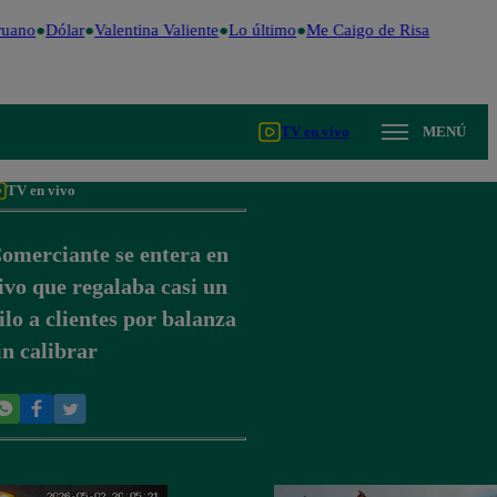
uano
Dólar
Valentina Valiente
Lo último
Me Caigo de Risa
Perú Dec
TV en vivo
MENÚ
TV en vivo
omerciante se entera en
ivo que regalaba casi un
ilo a clientes por balanza
in calibrar