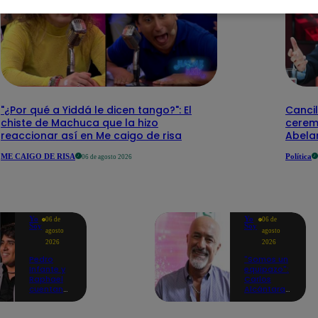
"¿Por qué a Yiddá le dicen tango?": El
Cancil
chiste de Machuca que la hizo
cerem
reaccionar así en Me caigo de risa
Abelar
ME CAIGO DE RISA
Política
06 de agosto 2026
Yo
Yo
06 de
06 de
Soy
Soy
agosto
agosto
2026
2026
Pedro
"Somos un
Infante y
equipazo":
Raphael
Carlos
cuentan
Alcántara
cómo Yo
adelanta
Soy les
lo que se