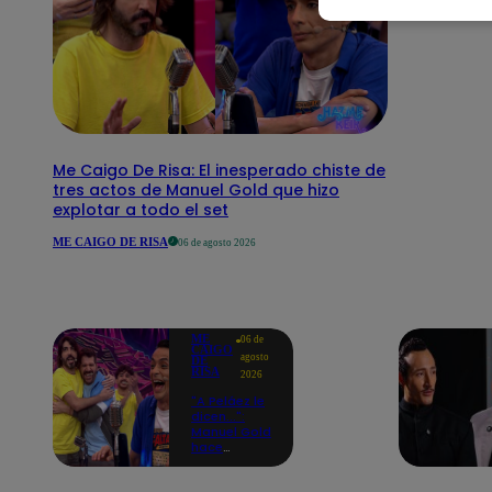
Me Caigo De Risa: El inesperado chiste de
tres actos de Manuel Gold que hizo
explotar a todo el set
ME CAIGO DE RISA
06 de agosto 2026
ME
06 de
CAIGO
agosto
DE
RISA
2026
"A Peláez le
dicen...":
Manuel Gold
hace
explotar de
risa a Julio