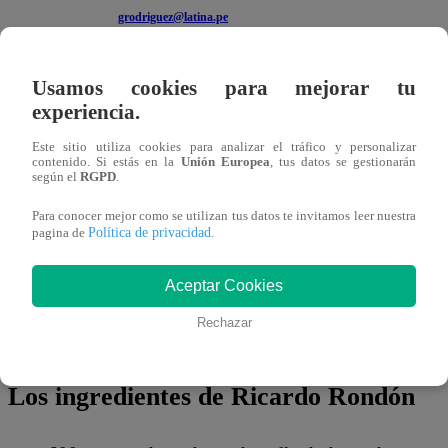
grodriguez@latina.pe
09 de agosto 2023
Usamos cookies para mejorar tu
‘Tolón Tolón’ en la cocina. Esta mañana,
Ricardo Rond
experiencia.
preparar unos ricos
rollitos de pollo en salsa de champ
Este sitio utiliza cookies para analizar el tráfico y personalizar
contenido. Si estás en la
Unión Europea
, tus datos se gestionarán
una nueva opción para el almuerzo y qué mejor manera q
según el
RGPD
.
primera temporada de
El Gran Chef Famosos.
Para conocer mejor como se utilizan tus datos te invitamos leer nuestra
Política de privacidad
pagina de
.
Como una nueva alternativa para las amas de casa, el popu
habilidades culinarias en la cocina del programa. Con in
Aceptar Cookies
sencilla en cuanto a la preparación de los alimentos,
Rica
Rechazar
delicioso platillo.
Los ingredientes de Ricardo Rondón