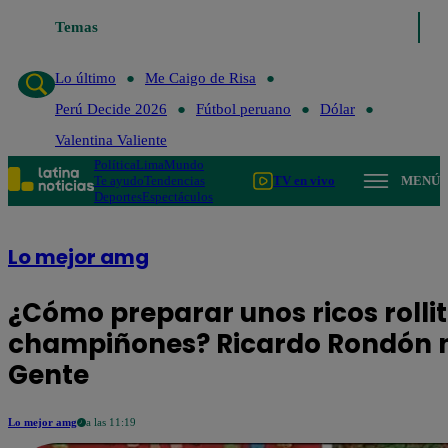
Temas
Lo último
Me Caigo 
Lo último
Me Caigo de Risa
Perú Decide 2026
Fútbol peruano
Dólar
Valentina Valiente
Política
Lima
Mundo
Te ayudo
Tendencias
TV en vivo
MENÚ
Deportes
Espectáculos
Lo mejor amg
¿Cómo preparar unos ricos rollit
champiñones? Ricardo Rondón no
Gente
Lo mejor amg
a las 11:19