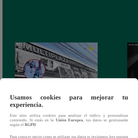
Usamos cookies para mejorar tu
Asesinan a comerciante ferretero dentro de
Joven
experiencia.
galería en San Juan de Lurigancho
Victo
Este sitio utiliza cookies para analizar el tráfico y personalizar
contenido. Si estás en la
Unión Europea
, tus datos se gestionarán
según el
RGPD
.
Para conocer mejor como se utilizan tus datos te invitamos leer nuestra