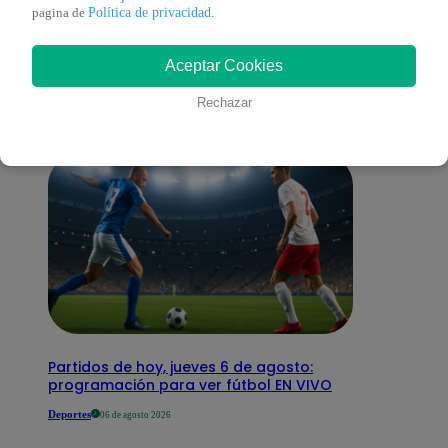
También te puede
Política de privacidad
pagina de
.
Aceptar Cookies
interesar
Rechazar
Partidos de hoy, jueves 6 de agosto:
programación para ver fútbol EN VIVO
Deportes
06 de agosto 2026