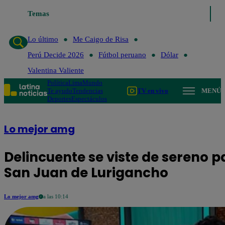
Temas
Lo último
Me Caigo de Ris
Lo último
Me Caigo de Risa
Perú Decide 2026
Fútbol peruano
Dólar
Valentina Valiente
Política
Lima
Mundo
Te ayudo
Tendencias
TV en vivo
MENÚ
Deportes
Espectáculos
Lo mejor amg
Delincuente se viste de sereno p
San Juan de Lurigancho
Lo mejor amg
a las 10:14