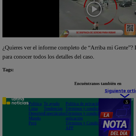
¿Quieres ver el informe completo de “Arriba mi Gente”? Da
para conocer todos los detalles del caso.
Tags:
Arriba Mi Gente
destacada minuto
Encuéntranos también en
Siguiente artí
Teléfono: 219
X
Política
Te ayudo
Política de privacidad
1000
Lima
Tendencias
Términos y condiciones
Av. San
Deportes
Espectáculos
Términos y condiciones
Felipe 968
Mundo
aplicación
Jesús María
Perú
Términos y Condiciones
APP