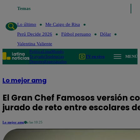
imo
Me Caigo de Risa
Temas
Perú Decide 2026
Fútbol peruano
Dólar
Valen
Lo último
Me Caigo de Risa
Perú Decide 2026
Fútbol peruano
Dólar
Valentina Valiente
Política
Lima
Mundo
Te ayudo
Tendencias
TV en vivo
MENÚ
Deportes
Espectáculos
Lo mejor amg
El Gran Chef Famosos versión co
jurado de reto entre escolares d
Lo mejor amg
a las 10:25