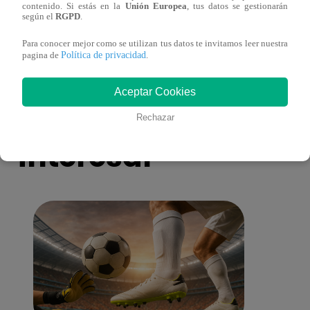
contenido. Si estás en la
Unión Europea
, tus datos se gestionarán
Asesinan a comerciante ferretero dentro de
Joven
según el
RGPD
.
galería en San Juan de Lurigancho
Victo
Para conocer mejor como se utilizan tus datos te invitamos leer nuestra
Política de privacidad
pagina de
.
Aceptar Cookies
También te puede
Rechazar
interesar