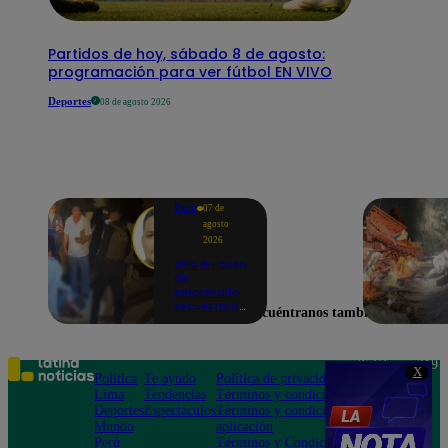
Partidos de hoy, sábado 8 de agosto:
programación para ver fútbol EN VIVO
Deportes
08 de agosto 2026
Perú
07 de
agosto
2026
Giro en caso
de
empresario
secuestrado
Encuéntranos también en
y asesinado:
Habría sido
un ajuste de
cuentas
Teléfono: 219
X
Política
Te ayudo
Política de privacidad
1000
Lima
Tendencias
Términos y condiciones
Av. San
Deportes
Espectáculos
Términos y condiciones
Felipe 968
Mundo
aplicación
Jesús María
Perú
Términos y Condiciones