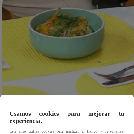
Usamos cookies para mejorar tu
experiencia.
Alejandra Sanchez A.
Este sitio utiliza cookies para analizar el tráfico y personalizar