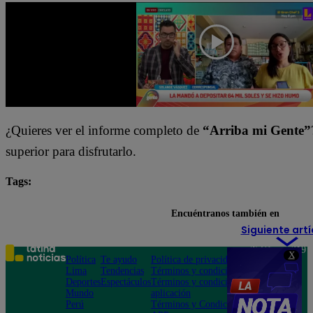
¿Quieres ver el informe completo de
“Arriba mi Gente”
superior para disfrutarlo.
Tags:
Arriba Mi Gente
destacada minuto
Encuéntranos también en
Siguiente artí
Teléfono: 219
X
Política
Te ayudo
Política de privacidad
1000
Lima
Tendencias
Términos y condiciones
Av. San
Deportes
Espectáculos
Términos y condiciones
Felipe 968
Mundo
aplicación
Jesús María
Perú
Términos y Condiciones