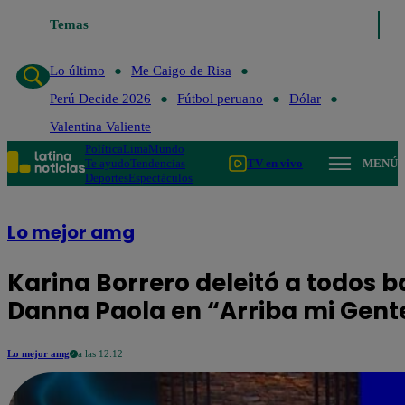
Lo último
Temas
Me Caigo de Risa
Perú Decide 2026
Fútbol peruan
Lo último
Me Caigo de Risa
Perú Decide 2026
Fútbol peruano
Dólar
Valentina Valiente
Política
Lima
Mundo
Te ayudo
Tendencias
TV en vivo
MENÚ
Deportes
Espectáculos
Lo mejor amg
Karina Borrero deleitó a todos 
Danna Paola en “Arriba mi Gent
Lo mejor amg
a las 12:12