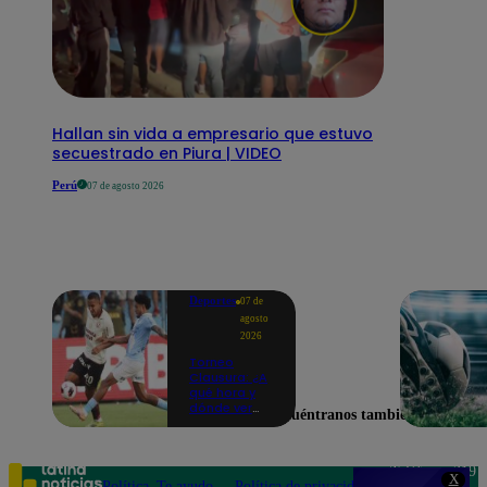
Hallan sin vida a empresario que estuvo
secuestrado en Piura | VIDEO
Perú
07 de agosto 2026
Deportes
07 de
agosto
2026
Torneo
Clausura: ¿A
qué hora y
dónde ver
Encuéntranos también en
Universitario
vs. Sporting
Cristal por la
fecha 4?
Teléfono: 219
X
Política
Te ayudo
Política de privacidad