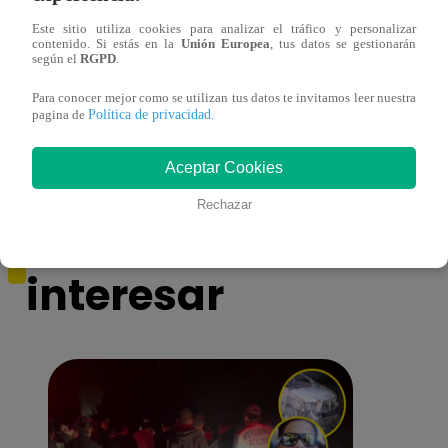
Este sitio utiliza cookies para analizar el tráfico y personalizar
contenido. Si estás en la
Unión Europea
, tus datos se gestionarán
según el
RGPD
.
Asesinan a comerciante ferretero dentro de
Joven
Para conocer mejor como se utilizan tus datos te invitamos leer nuestra
galería en San Juan de Lurigancho
Victo
Política de privacidad
pagina de
.
Aceptar Cookies
Rechazar
También te puede
interesar