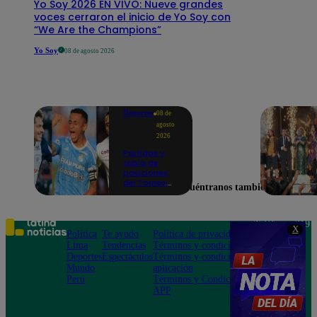
Yo Soy 2026 EN VIVO: Nueve grandes
voces cerraron el inicio de Yo Soy con
“We Are the Champions”
Yo Soy
08 de agosto 2026
Deportes
08 de
agosto
2026
Partidos y
tabla de
posiciones
del Torneo
Encuéntranos también en
Clausura EN
VIVO: así van
los equipos
en la fecha 4
Teléfono: 219
X
Política
Te ayudo
Política de privacidad
1000
Lima
Tendencias
Términos y condiciones
Av. San
Deportes
Espectáculos
Términos y condiciones
Felipe 968
Mundo
aplicación
Jesús María
Perú
Términos y Condiciones
APP