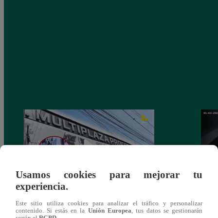
Usamos cookies para mejorar tu
experiencia.
Asesinan a comerciante ferretero dentro de
Joven
Este sitio utiliza cookies para analizar el tráfico y personalizar
contenido. Si estás en la
Unión Europea
, tus datos se gestionarán
galería en San Juan de Lurigancho
Victo