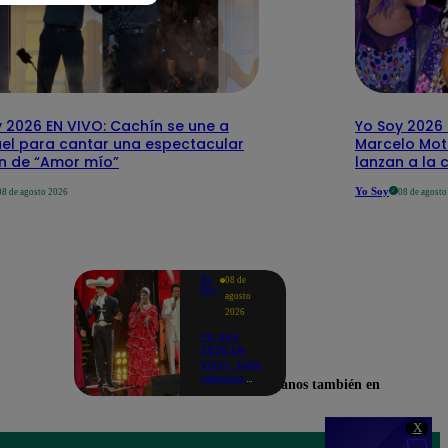
 2026 EN VIVO: Cachín se une a
Yo Soy 2026 
el para cantar una espectacular
Marcelo Mott
ón de “Amor mío”
lanzan a la 
Yo Soy
08 de agosto 2026
08 de agost
Yo
08 de
Soy
agosto
2026
Yo Soy
2026 EN
VIVO: Julio
Iglesias,
Encuéntranos también en
José José,
Celia Cruz
y más
X
artistas se