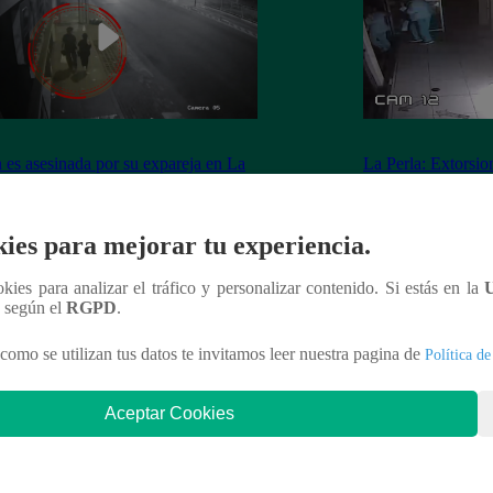
 es asesinada por su expareja en La
La Perla: Extorsio
ria
panadería con clie
ies para mejorar tu experiencia.
ookies para analizar el tráfico y personalizar contenido. Si estás en la
nteresar
n según el
RGPD
.
como se utilizan tus datos te invitamos leer nuestra pagina de
Política de
Aceptar Cookies