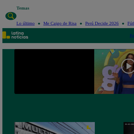
Temas
Lo último
Me Caigo de Risa
Perú Decide 2026
Fút
Po