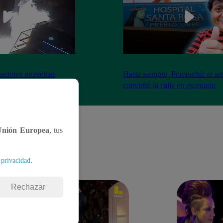
nadores incendian
Hasta siempre, Pompichú: el art
ntes adentro
convirtió la calle en escenario
Unión Europea
, tus
.
 privacidad
Rechazar