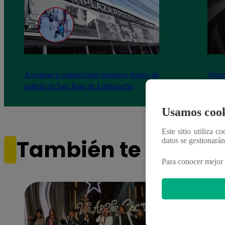
Asesinan a comerciante ferretero dentro de
Joven
galería en San Juan de Lurigancho
Victo
Usamos cook
Este sitio utiliza c
También te puede i
datos se gestionará
Para conocer mejor 