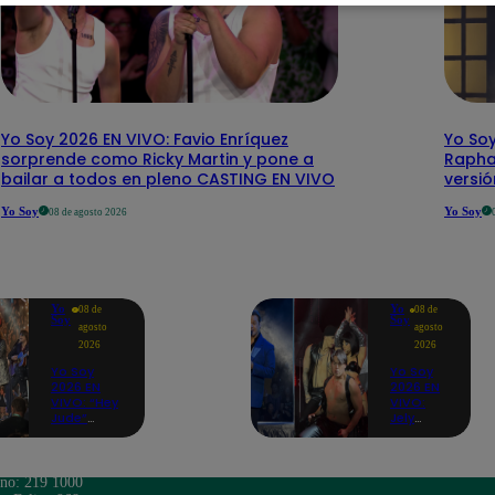
Yo Soy 2026 EN VIVO: Favio Enríquez
Yo Soy
sorprende como Ricky Martin y pone a
Rapha
bailar a todos en pleno CASTING EN VIVO
versi
Yo Soy
Yo Soy
08 de agosto 2026
Yo
Yo
08 de
08 de
Soy
Soy
agosto
agosto
2026
2026
Yo Soy
Yo Soy
2026 EN
2026 EN
VIVO: “Hey
VIVO:
Jude”
Jely
reúne a
Reátegui
Paul
se une a
McCartney,
Nino
José
Bravo
ono: 219 1000