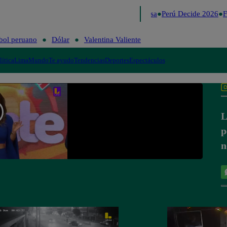
Lo último
Me Caigo de Risa
Perú Decide 2026
Fú
bol peruano
Dólar
Valentina Valiente
lítica
Lima
Mundo
Te ayudo
Tendencias
Deportes
Espectáculos
L
p
n