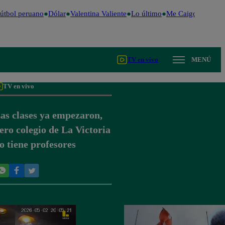
tbol peruano
Dólar
Valentina Valiente
Lo último
Me Caigo de Risa
TV en vivo
MENÚ
TV en vivo
as clases ya empezaron,
ero colegio de La Victoria
o tiene profesores