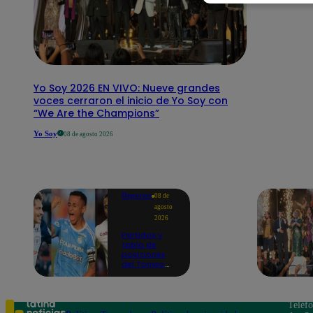
Yo Soy 2026 EN VIVO: Nueve grandes
voces cerraron el inicio de Yo Soy con
“We Are the Champions”
Yo Soy
08 de agosto 2026
Deportes
08 de
agosto
2026
Partidos y
tabla de
posiciones
del Torneo
Clausura EN
VIVO: así van
los equipos
en la fecha 4
Teléf