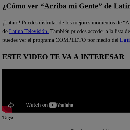
¿Cómo ver “Arriba mi Gente” de Lati
¡Latino! Puedes disfrutar de los mejores momentos de “A
de
Latina Televisión.
También puedes acceder a la lista d
puedes ver el programa COMPLETO por medio del
Lat
ESTE VIDEO TE VA A INTERESAR
Tags:
Arriba Mi Gente
Fernando Díaz
Maju Mantilla