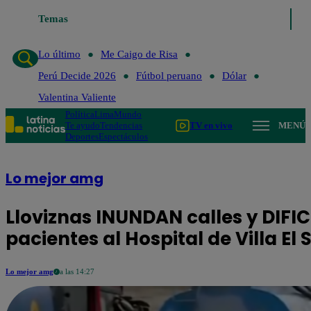
o de Risa
Temas
Perú Decide 2026
Fútbol peruano
Dólar
Valentina Valient
Lo último
Me Caigo de Risa
Perú Decide 2026
Fútbol peruano
Dólar
Valentina Valiente
Política
Lima
Mundo
Te ayudo
Tendencias
TV en vivo
MENÚ
Deportes
Espectáculos
Lo mejor amg
Lloviznas INUNDAN calles y DIFI
pacientes al Hospital de Villa El
Lo mejor amg
a las 14:27