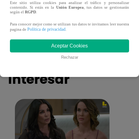
Este sitio utiliza cookies para analizar el tráfico y personalizar
contenido. Si estás en la
Unión Europea
, tus datos se gestionarán
según el
RGPD
.
Asesinan a comerciante ferretero dentro de
Joven
galería en San Juan de Lurigancho
Victo
Para conocer mejor como se utilizan tus datos te invitamos leer nuestra
Política de privacidad
pagina de
.
Aceptar Cookies
También te puede
Rechazar
interesar