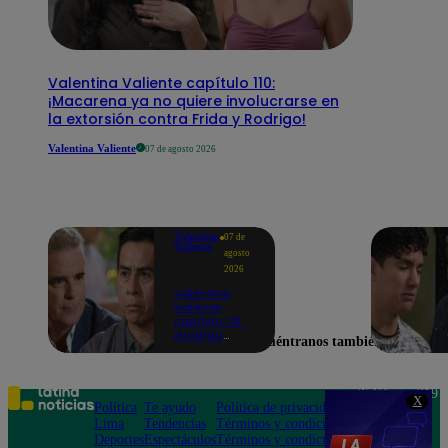
Valentina Valiente capítulo 110:
¡Macarena ya no quiere involucrarse en
la extorsión contra Frida y Rodrigo!
Valentina Valiente
07 de agosto 2026
Valentina
07 de
Valiente
agosto
2026
Valentina
Valiente
capítulo 110:
¡Rodrigo
Encuéntranos también en
enfrenta a
Beto y lo
amenaza con
llevarlo a
Teléfono: 219
X
prisión por
Política
Te ayudo
Política de privacidad
1000
extorsión!
Lima
Tendencias
Términos y condiciones
Av. San
Deportes
Espectáculos
Términos y condiciones
Felipe 968