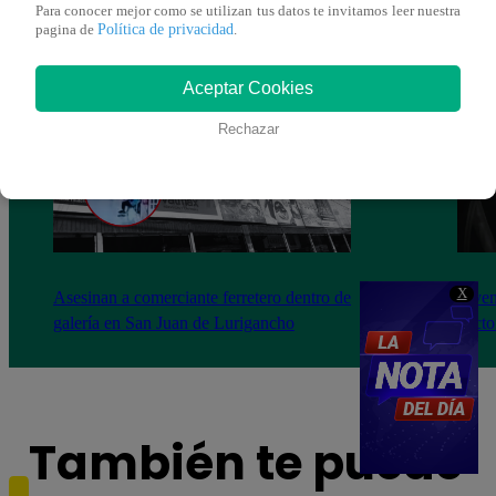
Para conocer mejor como se utilizan tus datos te invitamos leer nuestra
Política de privacidad
pagina de
.
Aceptar Cookies
Rechazar
X
Asesinan a comerciante ferretero dentro de
Joven
galería en San Juan de Lurigancho
Victo
También te puede