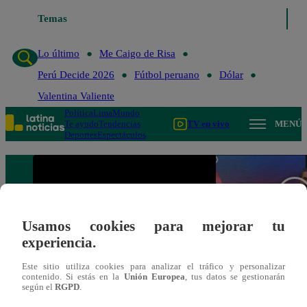
Temas
Lo último
Me Caigo d
Lo último
Me Caigo de Risa
Perú Decide 2026
Fútbol peruano
Dólar
Valentina Valiente
Política
Lima
Mundo
Te ayudo
Tendencias
TV en vivo
MENÚ
Deportes
Espectáculos
Usamos cookies para mejorar tu
experiencia.
Este sitio utiliza cookies para analizar el tráfico y personalizar
contenido. Si estás en la
Unión Europea
, tus datos se gestionarán
según el
RGPD
.