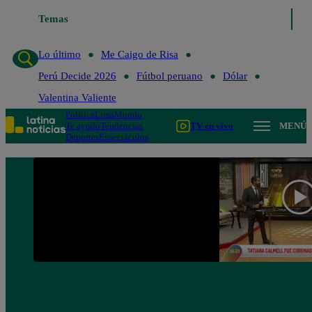
Lo último
Temas
Me Caigo de Risa
Perú Decide 2026
Fútbol peruano
Dól
Lo último
Me Caigo de Risa
Perú Decide 2026
Fútbol peruano
Dólar
Valentina Valiente
Política
Lima
Mundo
Te ayudo
Tendencias
TV en vivo
MENÚ
Deportes
Espectáculos