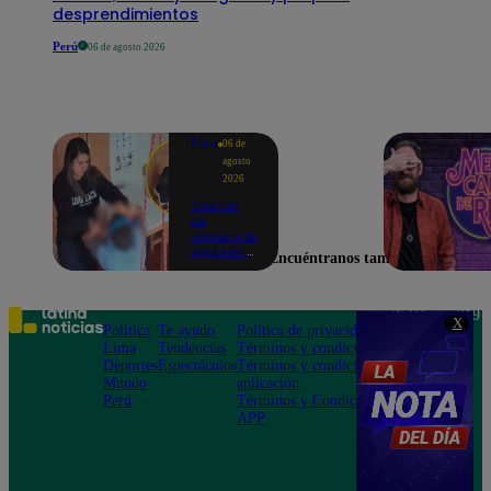
desprendimientos
Perú
06 de agosto 2026
Lima
06 de
agosto
2026
Captan
en
cámara la
agresión
Encuéntranos también en
de una
psicóloga
contra un
niño con
Teléfono: 219
X
autismo:
Política
Te ayudo
Política de privacidad
1000
madre
Lima
Tendencias
Términos y condiciones
Av. San
denuncia
Deportes
Espectáculos
Términos y condiciones
Felipe 968
maltratos
Mundo
aplicación
Jesús María
contínuos
Perú
Términos y Condiciones
APP