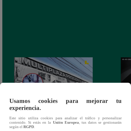
Usamos cookies para mejorar tu
experiencia.
Asesinan a comerciante ferretero dentro de
Joven
Este sitio utiliza cookies para analizar el tráfico y personalizar
galería en San Juan de Lurigancho
Victo
contenido. Si estás en la
Unión Europea
, tus datos se gestionarán
según el
RGPD
.