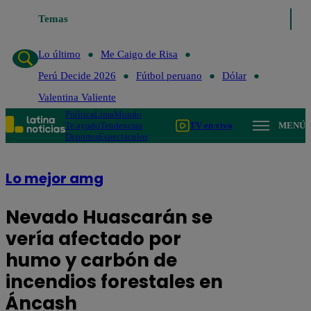
Temas
Lo último
Me Caigo de Risa
Perú De
Lo último
Me Caigo de Risa
Perú Decide 2026
Fútbol peruano
Dólar
Valentina Valiente
Política
Lima
Mundo
Te ayudo
Tendencias
TV en vivo
MENÚ
Deportes
Espectáculos
Lo mejor amg
Nevado Huascarán se
vería afectado por
humo y carbón de
incendios forestales en
Áncash