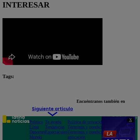
INTERESAR
Tags:
Áncash
Arriba Mi Gente
incendios forestales
Encuéntranos también en
Siguiente artículo
Teléfono: 219
X
Política
Te ayudo
Política de privacidad
1000
Lima
Tendencias
Términos y condiciones
Av. San
Deportes
Espectáculos
Términos y condiciones
Felipe 968
Mundo
aplicación
Jesús María