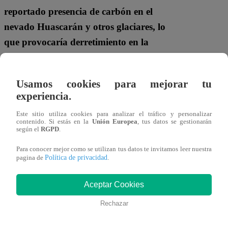
reportado presencia de carbón en el
nevado Huascarán y otros glaciares, lo
que provocaría derretimiento en la
cordillera blanca
“, detalló.
Por su parte, Gastone Macedo Menacho,
Usamos cookies para mejorar tu
experiencia.
jefe de la oficina de gestión de riesgo de
desastre de Áncash, explicó que la acción
Este sitio utiliza cookies para analizar el tráfico y personalizar
contenido. Si estás en la
Unión Europea
, tus datos se gestionarán
humana es la que ha provocado los
según el
RGPD
.
incendios sumado al factor climatológico
Para conocer mejor como se utilizan tus datos te invitamos leer nuestra
Política de privacidad
de altas temperaturas.
“Hemos solicitado
pagina de
.
el apoyo de aeronaves del Ministerio
Aceptar Cookies
de Defensa, pero está en trámite. Ya
tenemos las coordinaciones, solamente
Rechazar
nos falta hacer llegar el expediente