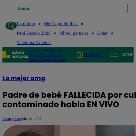
Temas
Lo último
Me C
Lo último
Me Caigo de Risa
Perú Decide 2026
Fútbol peruano
Dólar
Valentina Valiente
Política
Lima
Mundo
Te ayudo
Tendencias
TV en vivo
MENÚ
Deportes
Espectáculos
Lo mejor amg
Padre de bebé FALLECIDA por cu
contaminado habla EN VIVO
Lo mejor amg
a las 12:33