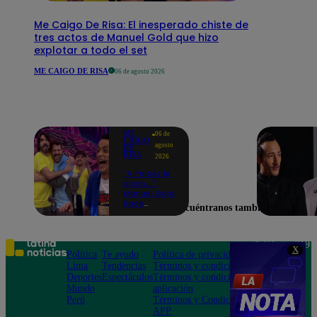
Me Caigo De Risa: El inesperado chiste de
tres actos de Manuel Gold que hizo
explotar a todo el set
ME CAIGO DE RISA
06 de agosto 2026
ME
06 de
CAIGO
agosto
DE
RISA
2026
"A Peláez le
dicen...":
Manuel Gold
hace
Encuéntranos también en
explotar de
risa a Julio
Díaz antes
de contar el
Teléfono: 219
X
chiste
Política
Te ayudo
Política de privacidad
1000
Lima
Tendencias
Términos y condiciones
Av. San
Deportes
Espectáculos
Términos y condiciones
Felipe 968
Mundo
aplicación
Jesús María
Perú
Términos y Condiciones
APP