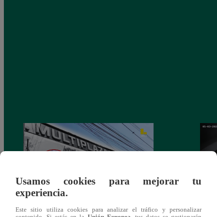
Usamos cookies para mejorar tu
experiencia.
Este sitio utiliza cookies para analizar el tráfico y personalizar
Asesinan a comerciante ferretero dentro de
Joven
contenido. Si estás en la
Unión Europea
, tus datos se gestionarán