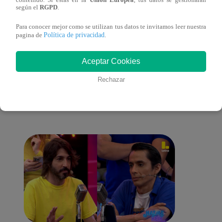
según el
RGPD
.
galería en San Juan de Lurigancho
Victo
Para conocer mejor como se utilizan tus datos te invitamos leer nuestra
Política de privacidad
pagina de
.
Aceptar Cookies
También te puede
Rechazar
interesar