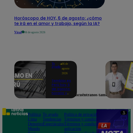
Horóscopo de HOY, 6 de agosto: ¿cómo
te irá en el amor y trabajo, según la IA?
Viral
06 de agosto 2026
Te
06 de
ayudo
agosto
2026
Temblor en
Perú hoy, 6
de agosto:
horario y
Encuéntranos también en
epicentro
del último
sismo,
según IGP
Teléfono: 219
X
Política
Te ayudo
Política de privacidad
1000
Lima
Tendencias
Términos y condiciones
Av. San
Deportes
Espectáculos
Términos y condiciones
Felipe 968
Mundo
aplicación
Jesús María