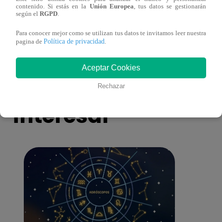
contenido. Si estás en la
Unión Europea
, tus datos se gestionarán
Asesinan a comerciante ferretero dentro de
Joven
según el
RGPD
.
galería en San Juan de Lurigancho
Victo
Para conocer mejor como se utilizan tus datos te invitamos leer nuestra
Política de privacidad
pagina de
.
Aceptar Cookies
También te puede
Rechazar
interesar