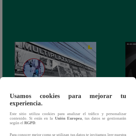
Usamos cookies para mejorar tu
Asesinan a comerciante ferretero dentro de
Joven
experiencia.
galería en San Juan de Lurigancho
Victo
Este sitio utiliza cookies para analizar el tráfico y personalizar
contenido. Si estás en la
Unión Europea
, tus datos se gestionarán
según el
RGPD
.
Para conocer mejor como se utilizan tus datos te invitamos leer nuestra