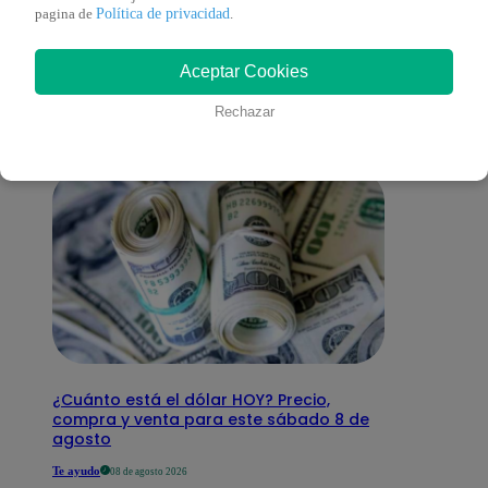
También te puede
Política de privacidad
pagina de
.
Aceptar Cookies
interesar
Rechazar
¿Cuánto está el dólar HOY? Precio,
compra y venta para este sábado 8 de
agosto
Te ayudo
08 de agosto 2026