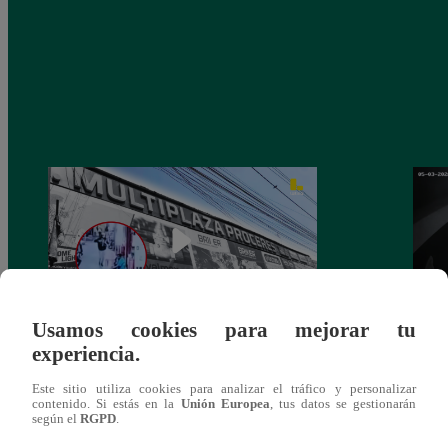
Usamos cookies para mejorar tu
experiencia.
Asesinan a comerciante ferretero dentro de
Joven
galería en San Juan de Lurigancho
Victo
Este sitio utiliza cookies para analizar el tráfico y personalizar
contenido. Si estás en la
Unión Europea
, tus datos se gestionarán
según el
RGPD
.