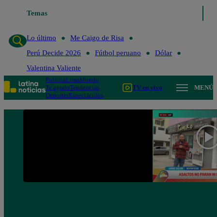
Temas
Lo último
Me Caigo de Risa
Perú Decide 2026
Lo último
Me Caigo de Risa
Perú Decide 2026
Fútbol peruano
Dólar
Valentina Valiente
Política
Lima
Mundo
Te ayudo
Tendencias
TV en vivo
MENÚ
Deportes
Espectáculos