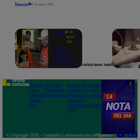
Deportes
07 de agosto 2026
Mundo
07 de
agosto
2026
Nueve
influencers
fueron
asesinados
Encuéntranos también en
por la
guerra
interna en
el Cártel de
Teléfono: 219
X
Sinaloa
Política
Te ayudo
Política de privacidad
1000
Lima
Tendencias
Términos y condiciones
Av. San
Deportes
Espectáculos
Términos y condiciones
Felipe 968
Mundo
aplicación
Jesús María
Perú
Términos y Condiciones
APP
© Copyright 2026 - Compañía Latinoamericana de Radio Difusión S.A.
Síguenos